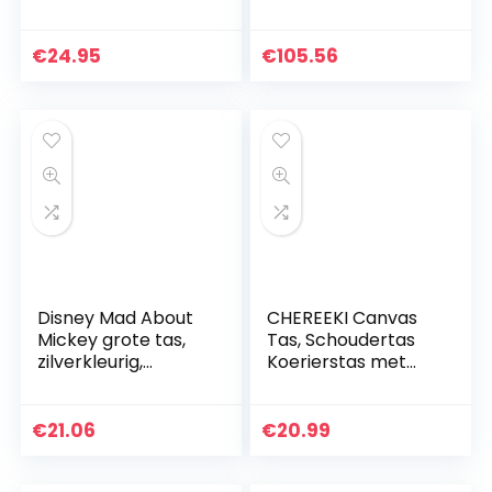
Candy Cake
Design, met
ritssluiting en in
€
24.95
€
105.56
lengte verstelbare
draagriem, ca. 34…
Disney Mad About
CHEREEKI Canvas
Mickey grote tas,
Tas, Schoudertas
zilverkleurig,
Koerierstas met
robuust en
Meerdere Vakken
duurzaam, Dim 41 x
(houd 10 inch
25 x 14 cm
tablet, iPad, Kindle
€
21.06
€
20.99
vast)