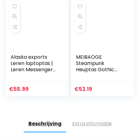
Alaska exports
MEIBAOGE
Leren laptoptas |
Steampunk
Leren Messenger
Heuptas Gothic
voor mannen en
Retro Motorfiets PU
vrouwen |
Lederen Tassen
Aktetassen voor
Goth
€
55.99
€
52.19
mannen | Een
Schoudertassen,
perfecte tas kan…
Schoudertas-Zwart
Beschrijving
Extra informatie