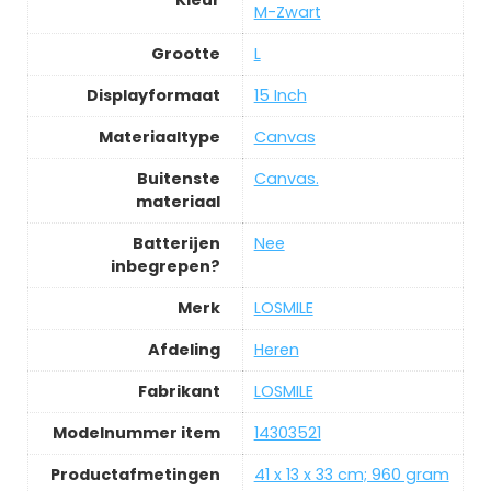
M-Zwart
Grootte
‎L
Displayformaat
‎15 Inch
Materiaaltype
‎Canvas
Buitenste
‎Canvas.
materiaal
Batterijen
‎Nee
inbegrepen?
Merk
‎LOSMILE
Afdeling
‎Heren
Fabrikant
‎LOSMILE
Modelnummer item
‎14303521
Productafmetingen
‎41 x 13 x 33 cm; 960 gram