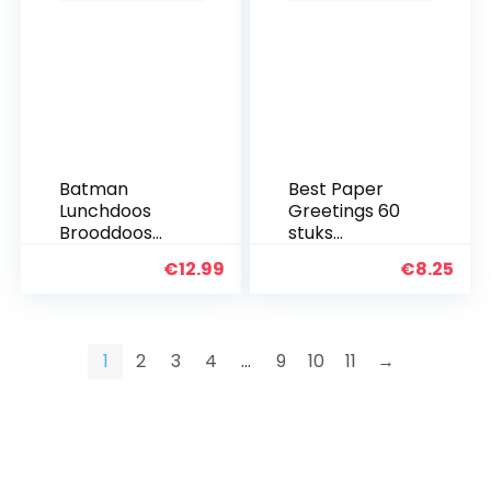
Batman
Best Paper
Lunchdoos
Greetings 60
Brooddoos
stuks
Kinderlunchbo
lunchbox
€
12.99
€
8.25
x met 3
notities voor
afzonderlijk
kinderen,
afsluitbare
kleurrijke
compartimen
inspirerende
1
2
3
4
…
9
10
11
→
ten +
en
naamstickers
motiverende
voor kinderen
kaarten voor…