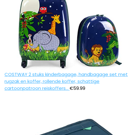
COSTWAY 2 stuks kinderbagage, handbagage set met
rugzak en koffer, rollende koffer, schattige
cartoonpatroon reiskoffers…
€
59.99