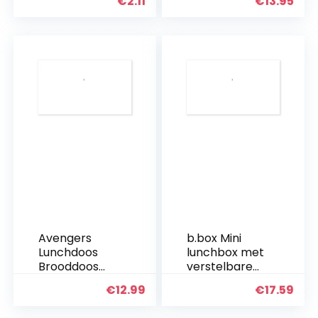
€
2.11
€
13.95
gedecoreerd
Frozen | Sport
– lunchbox
aluminium fles
voor lunch en
lunch voor
school –
lunchbox
Avengers
b.box Mini
Lunchdoos
lunchbox met
Brooddoos
verstelbare
Kinderlunchbo
verdelers voor
€
12.99
€
17.59
x met 3
kinderen,
afzonderlijk
siliconen