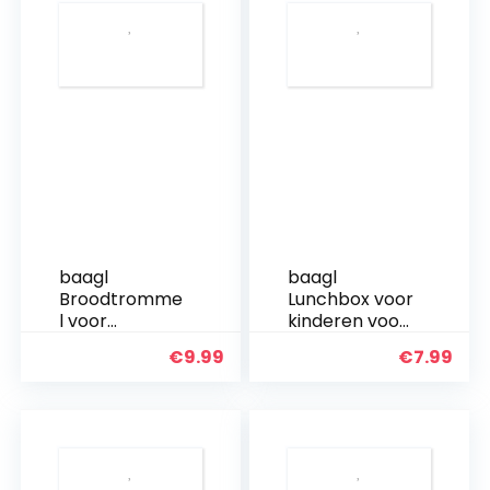
en
en
kleuterschool
kleuterschool
– lunchbox
– lunchbox
met…
met…
baagl
baagl
Broodtromme
Lunchbox voor
l voor
kinderen voor
kinderen voor
school –
€
9.99
€
7.99
school –
lunchbox voor
lunchbox voor
meisjes,
meisjes,
kleuterschool
jongens,
– snackbox
kleuterschool
(Minnie)
– lunchbox