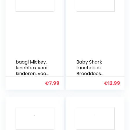
brooddoos…
baagl Mickey,
Baby Shark
lunchbox voor
Lunchdoos
kinderen, voor
Brooddoos
school, voor
Kinderlunchbo
€
7.99
€
12.99
meisjes,
x met 3
jongens,
afzonderlijk
kleuterschool,
afsluitbare
lunchbox,
compartimen
brooddoos,
ten
snackbox