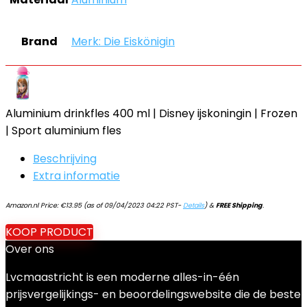
Brand
Merk: Die Eiskönigin
Aluminium drinkfles 400 ml | Disney ijskoningin | Frozen
| Sport aluminium fles
Beschrijving
Extra informatie
Amazon.nl Price:
€
13.95
(as of 09/04/2023 04:22 PST-
Details
)
&
FREE Shipping
.
KOOP PRODUCT
Over ons
Lvcmaastricht is een moderne alles-in-één
prijsvergelijkings- en beoordelingswebsite die de beste