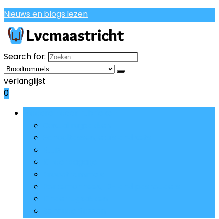
Nieuws en blogs lezen
Search for:
verlanglijst
0
Bladeren door rubrieken
Casual rugzakken
Schooltassen, etuis and sets
Etuis
Kinderbagage
Broodtrommels
Portemonnees, ID- and pashouders
Kinderrugzakken
Schoudertassen