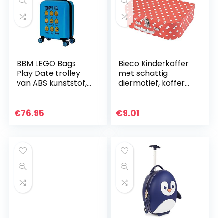
BBM LEGO Bags
Bieco Kinderkoffer
Play Date trolley
met schattig
van ABS kunststof,
diermotief, koffer
reistrolley met
van karton
LEGO minifigures
Today I Feel motief,
€
76.95
€
9.01
kindertrolley…