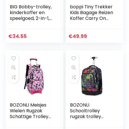
BIG Bobby-trolley,
boppi Tiny Trekker
kinderkoffer en
Kids Bagage Reizen
speelgoed, 2-in-1,
Koffer Carry On
met verstelbare
Kind Cabine Bag
riem, kinderbagage
Vakantie Pull Langs
met brede wielen,
Trolley
€
34.55
€
49.99
als…
Lichtgewicht
Wielen…
BOZONLI Meisjes
BOZONLI
Wielen Rugzak
Schooltrolley
Schattige Trolley
rugzak trolley
School Tas,
schoolrugzak
Kinderkoffer/Trolle
verschillende