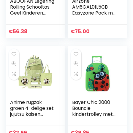
ABOOFAN Legering
Airzone
Rolling Schooltas
AM6GAL01L5CB
Geel Kinderen
Easyzone Pack met
Koffer Trolley
5 kabelzones
Rolling School
Rugzak Rolling Boek
€
56.38
€
75.00
Tas Met Wielen
Carry…
Anime rugzak
Bayer Chic 2000
groen 4-delige set
Bouncie
jujutsu kaisen
kindertrolley met
potlood diagonale
3D-
schoudertas back-
lieveheersbeestmo
to-school leisure
tief
€
32.99
€
39.85