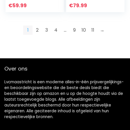
y
kleuren Rugzak
€
59.99
€
79.99
Kinderbagage/Reis
Kinderrugzak
koffer Met Wieltjes
Schoolrugzak
Meisje Jongens…
1
2
3
4
…
9
10
11
→
Over ons
Lvcmaastricht is een moderne alles-in-één prijsvergelijkings-
en beoordelingswebsite die de beste deals biedt die
beschikbaar zijn op amazon en u op de hoogte houdt via de
laatst toegevoegde blogs. Alle afbeeldingen zijn
auteursrechtelijk beschermd door hun respectievelijke
eigenaren. Alle geciteerde inhoud is afgeleid van hun
respectievelijke bronnen.