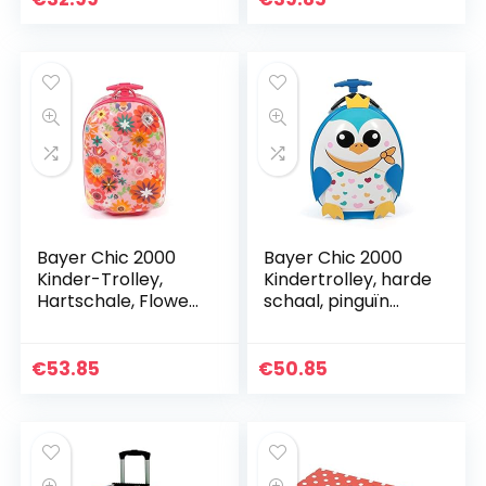
student jeugd…
Bayer Chic 2000
Bayer Chic 2000
Kinder-Trolley,
Kindertrolley, harde
Hartschale, Flowers
schaal, pinguïn
Kinderbagage 46
kinderbagage, 40
cm
cm, 12 liter, pinguïn
€
53.85
€
50.85