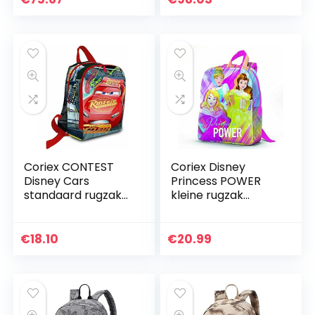
Coriex CONTEST
Coriex Disney
Disney Cars
Princess POWER
standaard rugzak
kleine rugzak
kinderrugzak,
kinderrugzak,
meerkleurig, M
meerkleurig, M
€
18.10
€
20.99