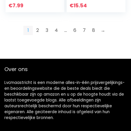
€
7.99
€
15.54
1
2
3
4
…
6
7
8
→
Over ons
Lvcmaastricht is een moderne alles-in-één prijsvergelijkings-
en beoordelingswebsite die de beste deals biedt die
beschikbaar zijn op amazon en u op de hoogte houdt via de
laatst toegevoegde blogs. Alle afbeeldingen zijn
auteursrechtelijk beschermd door hun respectievelijke
eigenaren. Alle geciteerde inhoud is afgeleid van hun
respectievelijke bronnen.