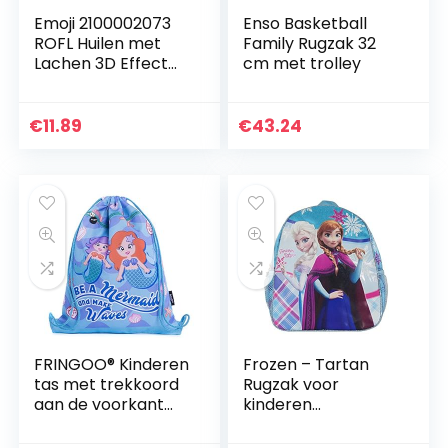
Emoji 2100002073
Enso Basketball
ROFL Huilen met
Family Rugzak 32
Lachen 3D Effect
cm met trolley
Rugzak, Geel
(Amarillo), 28
centimeter
€
11.89
€
43.24
FRINGOO® Kinderen
Frozen – Tartan
tas met trekkoord
Rugzak voor
aan de voorkant
kinderen
zak PE Kit tas
(Karactermania
schoolrugzak
30611)