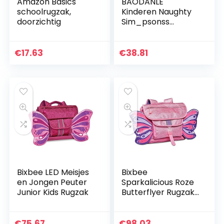
Amazon Basics
BAODANLE
schoolrugzak,
Kinderen Naughty
doorzichtig
Sim_psonss
Waterdichte
Duurzame
Lichtgewicht
€
17.63
€
38.81
Stoffen Bagage
voor School Zwart
Bixbee LED Meisjes
Bixbee
en Jongen Peuter
Sparkalicious Roze
Junior Kids Rugzak
Butterflyer Rugzak,
Medium
€
75.67
€
98.03