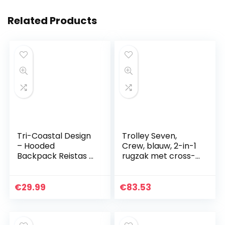
Related Products
Tri-Coastal Design
Trolley Seven,
– Hooded
Crew, blauw, 2-in-1
Backpack Reistas –
rugzak met cross-
Dieren Thema
over-systeem,
Meisjes School
school en reis
Boek Zak met
€
29.99
€
83.53
Dierlijke Oren Kap
voor Kinderen…