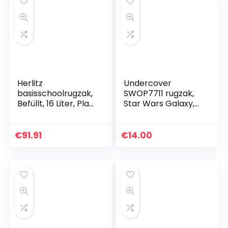
Herlitz
Undercover
basisschoolrugzak,
SWOP7711 rugzak,
Befüllt, 16 Liter, Play
Star Wars Galaxy,
Ball
ca. 32 x 41 x 14 cm
€
91.91
€
14.00