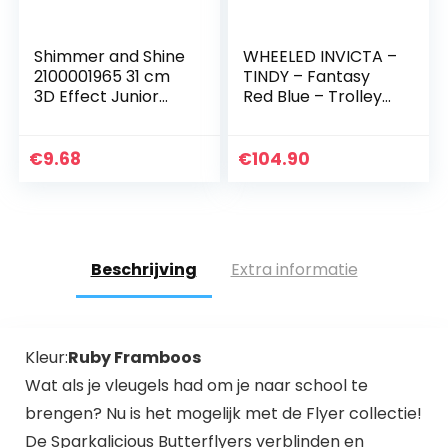
Shimmer and Shine
WHEELED INVICTA –
2100001965 31 cm
TINDY – Fantasy
3D Effect Junior
Red Blue – Trolley
Rugzak
Rugzak School
Travel 36 LT –
Totaal
€
9.68
€
104.90
verdwijnende
schouderbanden!
Beschrijving
Extra informatie
Kleur:
Ruby Framboos
Wat als je vleugels had om je naar school te
brengen? Nu is het mogelijk met de Flyer collectie!
De Sparkalicious Butterflyers verblinden en