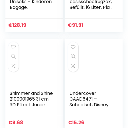
Uniseks – Kinderen
basisschoolrugzak,
Bagage
Befüllt, 16 Liter, Play
kinderbagage
Ball
€
128.19
€
91.91
Shimmer and Shine
Undercover
2100001965 31 cm
CAAD6471 –
3D Effect Junior
Schoolset, Disney
Rugzak
Pixar Cars 3, 5-delig
€
9.68
€
15.26