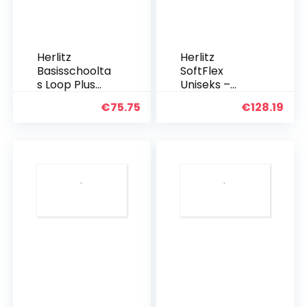
Herlitz
Herlitz
Basisschoolta
SoftFlex
s Loop Plus
Uniseks –
Monster Truck
Kinderen
€
75.75
€
128.19
Bagage
kinderbagage