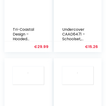
Tri-Coastal
Undercover
Design –
CAAD6471 –
Hooded
Schoolset,
Backpack
Disney Pixar
€
29.99
€
15.26
Reistas –
Cars 3, 5-delig
Dieren Thema
Meisjes School
Boek Zak met
Dierlijke Oren
Kap voor
Kinderen…