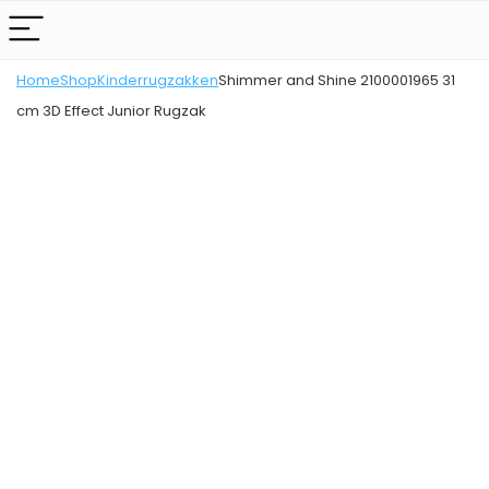
Home
Shop
Kinderrugzakken
Shimmer and Shine 2100001965 31
cm 3D Effect Junior Rugzak