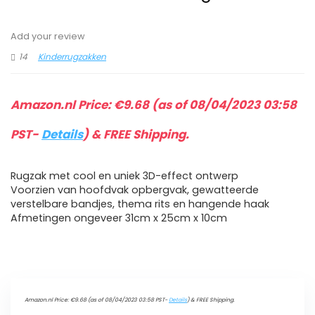
Add your review
14
Kinderrugzakken
Amazon.nl Price:
€
9.68
(as of 08/04/2023 03:58
PST-
Details
)
&
FREE Shipping
.
Rugzak met cool en uniek 3D-effect ontwerp
Voorzien van hoofdvak opbergvak, gewatteerde
verstelbare bandjes, thema rits en hangende haak
Afmetingen ongeveer 31cm x 25cm x 10cm
Amazon.nl Price:
€
9.68
(as of 08/04/2023 03:58 PST-
Details
)
&
FREE Shipping
.