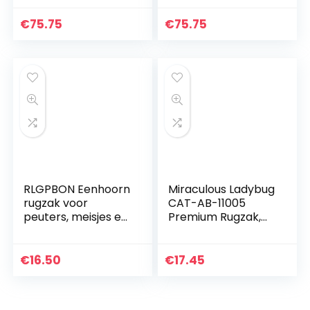
€
75.75
€
75.75
RLGPBON Eenhoorn
Miraculous Ladybug
rugzak voor
CAT-AB-11005
peuters, meisjes en
Premium Rugzak,
tieners
40 cm
€
16.50
€
17.45