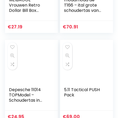
Vrouwen Retro
T166 – ital grote
Dollar Bill Box
schoudertas van
Clutch Honderd
leer
Ketting
Schoudertassen
€
27.19
€
70.91
Crossbody Purse
Depesche 11014
5.11 Tactical PUSH
TOPModel –
Pack
Schoudertas in
Candy Cake
Design, met
ritssluiting en in
€
24.95
€
69.00