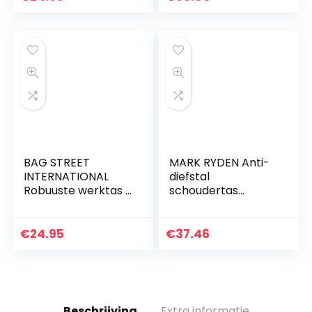
lengte verstelbare
draagriem, ca. 34…
BAG STREET
MARK RYDEN Anti-
INTERNATIONAL
diefstal
Robuuste werktas |
schoudertas
handtas voor
schouder borst
mannen |
cross body rugzak
vliegbegeleider |
waterdicht lichte
€
24.95
€
37.46
heren schoudertas
casual dagrugzak
| zwart
voor 9,7 inch…
Beschrijving
Extra informatie