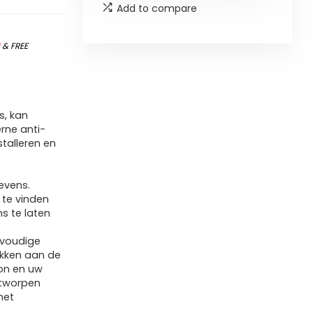
Add to compare
)
&
FREE
, kan
rne anti-
stalleren en
evens.
 te vinden
s te laten
nvoudige
vakken aan de
oon en uw
ontworpen
het