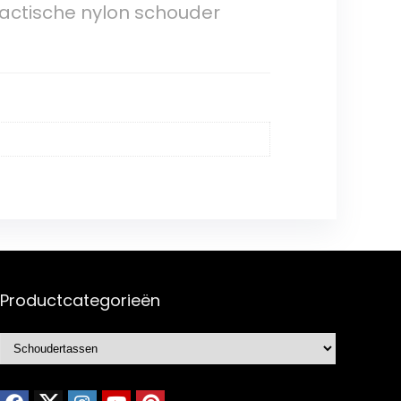
tactische nylon schouder
Productcategorieën