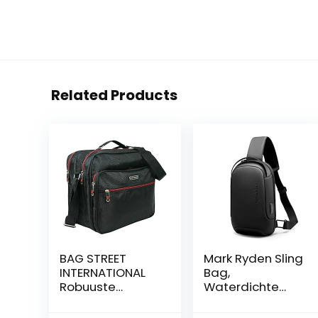
Related Products
BAG STREET
Mark Ryden Sling
INTERNATIONAL
Bag,
Robuuste
Waterdichte
werktas |
Grote Schouder
handtas voor
Borst Crossbody