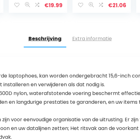
duurzaam, Dim
€
19.99
€
21.06
41 x 25 x 14 cm
Beschrijving
Extra informatie
 laptophoes, kan worden ondergebracht 15,6-inch comp
 installeren en verwijderen als dat nodig is.
00D nylon, waterafstotende voering beschermt effectief 
en en langdurige prestaties te garanderen, en uw items 
zijn voor eenvoudige organisatie van de uitrusting. Er zij
foon en uw datalijnen zetten; Het ritsvak aan de voorkan
dvak.