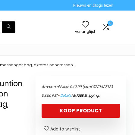
Nieuws en blogs lezen
0
verlanglijst
op messenger bag, aktetas handtassen…
funtion
Amazon.nl Price:
€
42.99
(as of 07/04/2023
lon
03:50 PST-
Details
)
&
FREE Shipping
.
ag,
KOOP PRODUCT
Add to wishlist