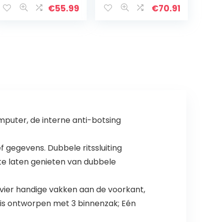
vrouwen |
€
55.99
€
70.91
Aktetassen voor
mannen | Een
perfecte tas
kan…
uter, de interne anti-botsing
gegevens. Dubbele ritssluiting
te laten genieten van dubbele
n vier handige vakken aan de voorkant,
t is ontworpen met 3 binnenzak; Eén