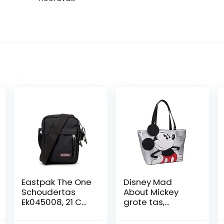
Eastpak The One
Disney Mad
Schoudertas
About Mickey
Ek045008, 21 Cm,
grote tas,
Zwart
zilverkleurig,
robuust en