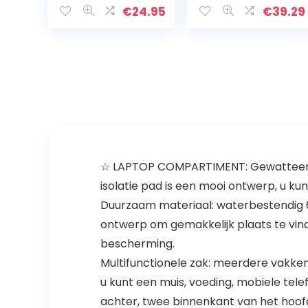
mannen |
Rugzak met USB
€
24.95
€
39.29
vliegbegeleider
Lichtgewicht
| heren
Casual Daypack
schoudertas |
voor 9.7…
zwart
☆ LAPTOP COMPARTIMENT: Gewatteerde
isolatie pad is een mooi ontwerp, u kunt
Duurzaam materiaal: waterbestendig 6
ontwerp om gemakkelijk plaats te vind
bescherming.
Multifunctionele zak: meerdere vakken 
u kunt een muis, voeding, mobiele tele
achter, twee binnenkant van het hoof