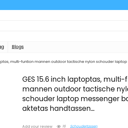
ag
Blogs
toptas, multi-funtion mannen outdoor tactische nylon schouder lapt
GES 15.6 inch laptoptas, multi-
mannen outdoor tactische ny
schouder laptop messenger b
aktetas handtassen…
16
Schoudertassen
Add your review