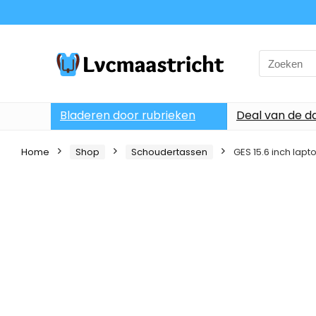
Search
for:
Bladeren door rubrieken
Deal van de d
Home
Shop
Schoudertassen
GES 15.6 inch lap