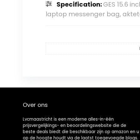
Specification:
GES 15.6 in
laptop messenger bag, akte
Over ons
Lvcmaastricht is een moderne alles-in-één
prijsvergelijkings- en beoordelingswebsite die de
beste deals biedt die beschikbaar zijn op amazon en u
op de hoogte houdt via de laatst toegevoegde blogs.