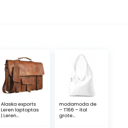
Alaska exports
modamoda de
Leren laptoptas
– T166 – ital
| Leren
grote
Messenger voor
schoudertas
mannen en
van leer