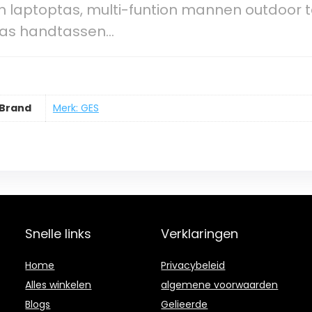
ch laptoptas, multi-funtion mannen outdoor 
tas handtassen…
Brand
Merk: GES
Snelle links
Verklaringen
Home
Privacybeleid
Alles winkelen
algemene voorwaarden
Blogs
Gelieerde