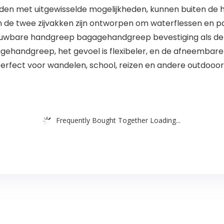
jden met uitgewisselde mogelijkheden, kunnen buiten d
en de twee zijvakken zijn ontworpen om waterflessen en pa
ouwbare handgreep bagagehandgreep bevestiging als de
bagagehandgreep, het gevoel is flexibeler, en de afneem
erfect voor wandelen, school, reizen en andere outdooor 
Frequently Bought Together Loading...