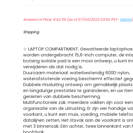
Amazon.nl Price:
€
42.99
(as of 07/04/2023 03:50 PST-
Details
Shipping
.
☆ LAPTOP COMPARTIMENT: Gewatteerde laptophoes
worden ondergebracht 15,6-inch computer, de inte
botsing isolatie pad is een mooi ontwerp, u kunt in
verwijderen als dat nodig is.
Duurzaam materiaal: waterbestendig 600D nylon,
waterafstotende voering beschermt effectief geg
Dubbele ritssluiting ontwerp om gemakkelijk plaats
en langdurige prestaties te garanderen, en uw item
genieten van dubbele bescherming.
Multifunctionele zak: meerdere vakken zijn voor ee
organisatie van de uitrusting. Er zijn vier handige 
voorkant, u kunt een muis, voeding, mobiele telef
datalijnen zetten; Het ritsvak aan de voorkant is 
met 3 binnenzak; Eén achter, twee binnenkant van 
hoofdvak.