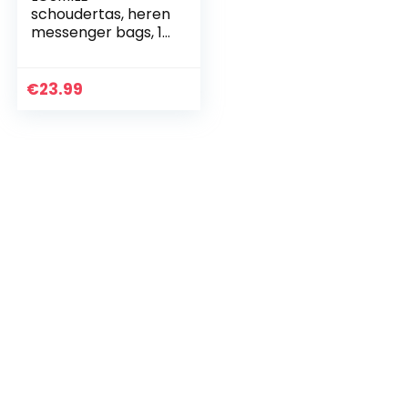
schoudertas, heren
messenger bags, 16
inch vintage
militaire canvas
laptoptas voor
€
23.99
werk en school,
meerdere…