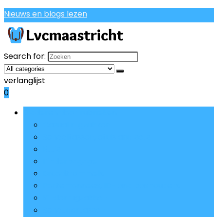
Nieuws en blogs lezen
Search for:
verlanglijst
0
Bladeren door rubrieken
Casual rugzakken
Schooltassen, etuis and sets
Etuis
Kinderbagage
Broodtrommels
Portemonnees, ID- and pashouders
Kinderrugzakken
Schoudertassen