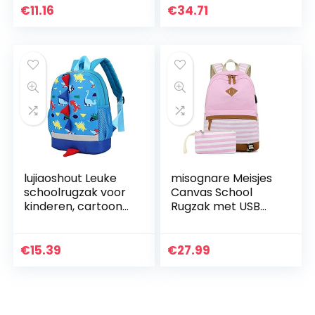
Tas Rugzak
€
11.16
€
34.71
Schooltas met USB
Opladen Poort
lujiaoshout Leuke
misognare Meisjes
schoolrugzak voor
Canvas School
kinderen, cartoon-
Rugzak met USB
dinosaurus,
Opladen Poort
peuters, kind-
Casual Streep
schoolboek, tassen,
Rugzak voor Tiener
€
15.39
€
27.99
kinderen, kleine…
Jongens, roze, 18
inch…