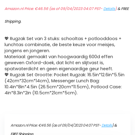
Amazon.nl Price:
€
46.56
(as of 09/04/2023 04:07 PST-
Details
)
&
FREE
Shipping
.
💖 Rugzak Set van 3 stuks: schooltas + potlooddoos +
lunchtas combinatie, de beste keuze voor meisjes,
jongens en jongeren.
Materiaal: gemaakt van hoogwaardig 600d effen
geweven Oxford-doek, dat licht en slijtvast is,
spatwaterdicht en geen eigenaardige geur heeft.
💖 Rugzak Set Grootte: Pocket Rugzak: 16.5in*12.6in*5.5in
(42cm*32cm*14cm), Messenger Lunch Bag:
10.4in*8in*4.5in (26.5cm*20cm*11.5cm), Potlood Case:
4in*8.3in*2in (10.5cm*21cm*5cm).
Amazon.nl Price:
€
46.56
(as of 09/04/2023 04:07 PST-
Details
)
&
FREE Shipping
.