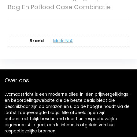
Bag En Potlood Case Combinatie
Brand
Merk: N A
Over ons
Lvcmaastricht is een moderne alles-in-één prijsvergelijkings-
en beoordelingswebsite die de beste deals biedt die
beschikbaar zijn op amazon en u op de hoogte houdt via de
laatst toegevoegde blogs. Alle afbeeldingen zijn
auteursrechtelijk beschermd door hun respectievelijke
eigenaren. Alle geciteerde inhoud is afgeleid van hun
respectievelijke bronnen.