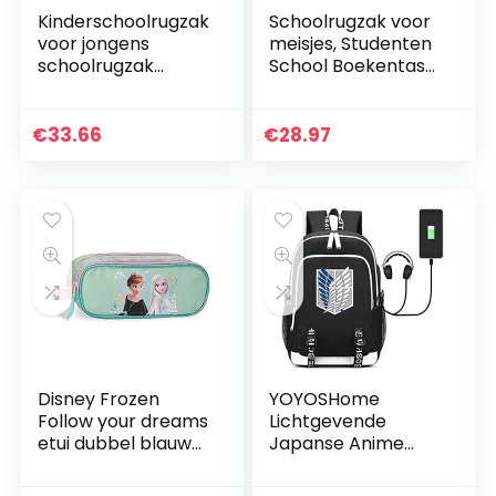
Kinderschoolrugzak
Schoolrugzak voor
voor jongens
meisjes, Studenten
schoolrugzak
School Boekentas
rugzak jeugd
Casual Daypack
schooltas outdoor
Laptop Rugzak
vrije tijd dagrugzak
Outdoor Reistas,
€
33.66
€
28.97
Lightweit
Waterdicht…
Disney Frozen
YOYOSHome
Follow your dreams
Lichtgevende
etui dubbel blauw
Japanse Anime
23 x 9 x 7 cm
Cosplay Daypack
polyester
Boekentas Laptop