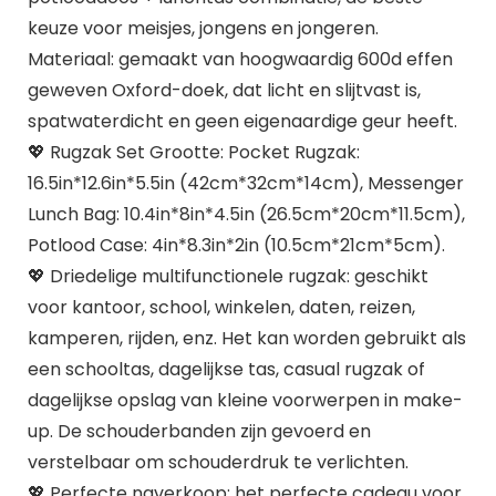
keuze voor meisjes, jongens en jongeren.
Materiaal: gemaakt van hoogwaardig 600d effen
geweven Oxford-doek, dat licht en slijtvast is,
spatwaterdicht en geen eigenaardige geur heeft.
💖 Rugzak Set Grootte: Pocket Rugzak:
16.5in*12.6in*5.5in (42cm*32cm*14cm), Messenger
Lunch Bag: 10.4in*8in*4.5in (26.5cm*20cm*11.5cm),
Potlood Case: 4in*8.3in*2in (10.5cm*21cm*5cm).
💖 Driedelige multifunctionele rugzak: geschikt
voor kantoor, school, winkelen, daten, reizen,
kamperen, rijden, enz. Het kan worden gebruikt als
een schooltas, dagelijkse tas, casual rugzak of
dagelijkse opslag van kleine voorwerpen in make-
up. De schouderbanden zijn gevoerd en
verstelbaar om schouderdruk te verlichten.
💖 Perfecte naverkoop: het perfecte cadeau voor