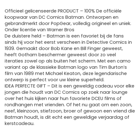
Officieel gelicenseerde PRODUCT – 100% De officiële
koopwaar van DC Comics Batman. Ontworpen en
gebrandmerkt door PopGear, volledig origineel en uniek.
Onder licentie van Warner Bros
De duistere held – Batman is een favoriet bij de fans
sinds hij voor het eerst verscheen in Detective Comics in
1939. Gemaakt door Bob Kane en Bill Finger geweest,
heeft Gotham beschermer geweest door zo veel
iteraties zowel op als buiten het scherm. Met een camo
variant op de klassieke Batman logo van Tim Burton’s
film van 1989 met Michael Keaton, deze legendarische
ontwerp is perfect voor uw kleine superheld.
IDEA PERFECTE GIFT – Dit is een geweldig cadeau voor elke
jongen die houdt van DC Comics op zoek naar lounge
over het huis kijken naar hun favoriete DCEU films of
rondhangen met vrienden. Of het nu gaat om een ​​zoon,
neef, kleinzoon, stiefzoon, broer of gewoon een vriend die
Batman houdt, is dit echt een geweldige verjaardag of
kerstcadeau.