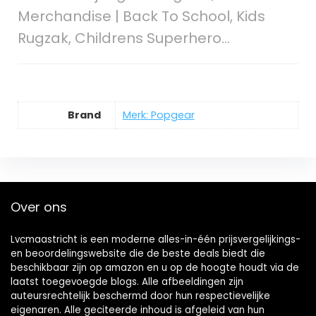
Merchandise | Back To School, Kids
Rugzak, Childrens Superhero…
Brand
Merk: Popgear
Over ons
Lvcmaastricht is een moderne alles-in-één prijsvergelijkings-
en beoordelingswebsite die de beste deals biedt die
beschikbaar zijn op amazon en u op de hoogte houdt via de
laatst toegevoegde blogs. Alle afbeeldingen zijn
auteursrechtelijk beschermd door hun respectievelijke
eigenaren. Alle geciteerde inhoud is afgeleid van hun