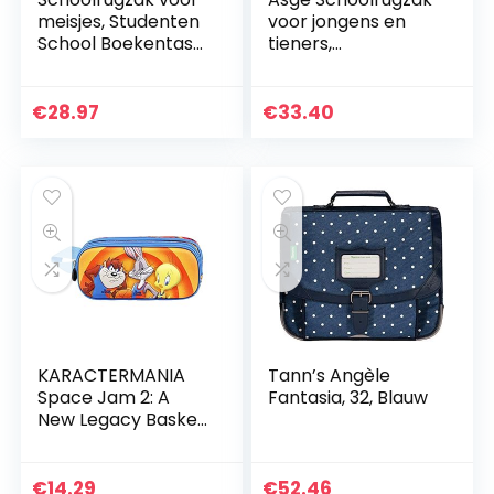
meisjes, Studenten
voor jongens en
School Boekentas
tieners,
Casual Daypack
schooltassen voor
Laptop Rugzak
meisjes,
Outdoor Reistas,
ergonomische
€
28.97
€
33.40
Lightweit
kinderrugzak,
Waterdicht…
voetbal, print…
KARACTERMANIA
Tann’s Angèle
Space Jam 2: A
Fantasia, 32, Blauw
New Legacy Basket
Pennenetui, 3D,
dubbel, oranje
€
14.29
€
52.46