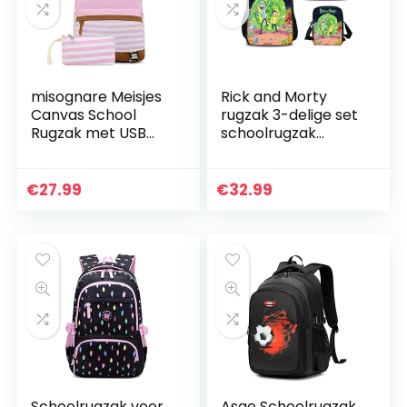
misognare Meisjes
Rick and Morty
Canvas School
rugzak 3-delige set
Rugzak met USB
schoolrugzak
Opladen Poort
rugzak rugzak
Casual Streep
sporttas + etui (12)
Rugzak voor Tiener
€
27.99
€
32.99
Jongens, roze, 18
inch…
Schoolrugzak voor
Asge Schoolrugzak