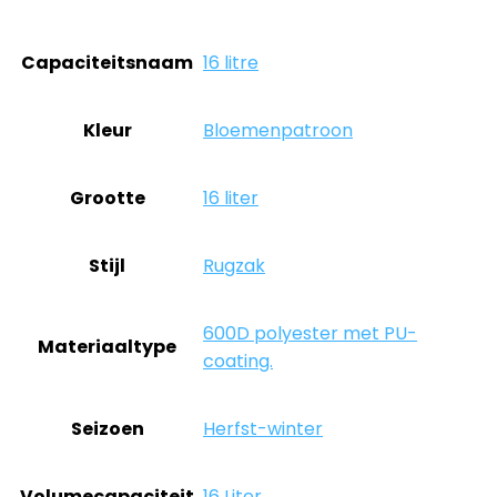
Capaciteitsnaam
‎16 litre
Kleur
‎Bloemenpatroon
Grootte
‎16 liter
Stijl
‎Rugzak
‎600D polyester met PU-
Materiaaltype
coating.
Seizoen
‎Herfst-winter
Volumecapaciteit
‎16 Liter