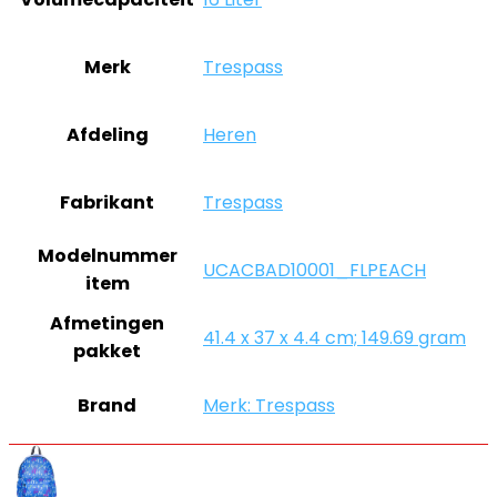
Merk
‎Trespass
Afdeling
‎Heren
Fabrikant
‎Trespass
Modelnummer
‎UCACBAD10001_FLPEACH
item
Afmetingen
‎41.4 x 37 x 4.4 cm; 149.69 gram
pakket
Brand
Merk: Trespass