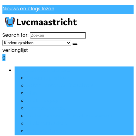
Nieuws en blogs lezen
Search for:
verlanglijst
0
Bladeren door rubrieken
Casual rugzakken
Schooltassen, etuis and sets
Etuis
Kinderbagage
Broodtrommels
Portemonnees, ID- and pashouders
Kinderrugzakken
Schoudertassen