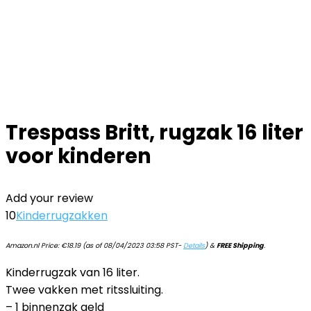
Trespass Britt, rugzak 16 liter
voor kinderen
Add your review
10
Kinderrugzakken
Amazon.nl Price:
€
18.19
(as of 08/04/2023 03:58 PST-
Details
)
&
FREE Shipping
.
Kinderrugzak van 16 liter.
Twee vakken met ritssluiting.
– 1 binnenzak geld