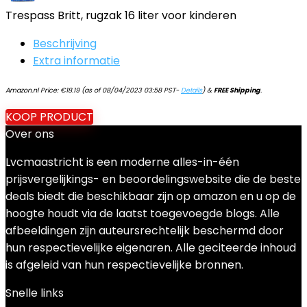
Trespass Britt, rugzak 16 liter voor kinderen
Beschrijving
Extra informatie
Amazon.nl Price:
€
18.19
(as of 08/04/2023 03:58 PST-
Details
)
&
FREE Shipping
.
KOOP PRODUCT
Over ons
Lvcmaastricht is een moderne alles-in-één
prijsvergelijkings- en beoordelingswebsite die de beste
deals biedt die beschikbaar zijn op amazon en u op de
hoogte houdt via de laatst toegevoegde blogs. Alle
afbeeldingen zijn auteursrechtelijk beschermd door
hun respectievelijke eigenaren. Alle geciteerde inhoud
is afgeleid van hun respectievelijke bronnen.
Snelle links