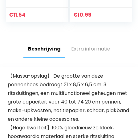
pennenmapjes,
doe-het-zelf
knutseltassen,
€
11.54
€
10.99
sublimatie blanco
canvas…
Beschrijving
Extra informatie
【Massa-opslag】 De grootte van deze
pennenhoes bedraagt 21 x 8,5 x 6,5 cm. 3
ritssluitingen, een multifunctioneel geheugen met
grote capaciteit voor 40 tot 74 20 cm pennen,
make-upkwasten, notitiepapier, schaar, plakband
en andere kleine accessoires.
【Hoge kwaliteit】100% gloednieuw zeildoek,
hoogwaardig materiaal en sterke ritssluiting