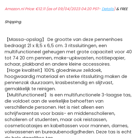
Amazon.nl Price:
€
12.11
(as of 09/04/2023 04:20 PST-
Details
)
&
FREE
Shipping
.
【Massa-opslag】 De grootte van deze pennenhoes
bedraagt 21 x 8,5 x 6,5 cm. 3 ritssluitingen, een
multifunctioneel geheugen met grote capaciteit voor 40
tot 74 20 cm pennen, make-upkwasten, notitiepapier,
schaar, plakband en andere kleine accessoires.
【Hoge kwaliteit】100% gloednieuw zeildoek,
hoogwaardig materiaal en sterke ritssluiting maken de
pennenzak duurzaam, krasbestendig en slijtvast,
gemakkelijk te reinigen.
【Multifunctioneel】 Is een multifunctionele 3-laagse tas,
die voldoet aan de werkelijke behoeften van
verschillende personen. Het is niet alleen een
schrijfwarentas voor basis- en middenscholieren,
scholieren of studenten, maar ook reistassen,
cosmeticatasjes en kabeltassen voor mannen, dames,
volwassenen en bureaubenodigdheden. Deze tas is echt