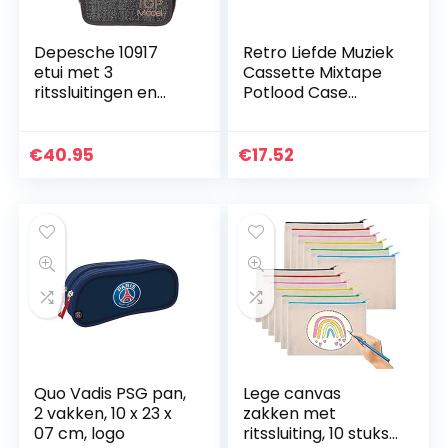
Depesche 10917
Retro Liefde Muziek
etui met 3
Cassette Mixtape
ritssluitingen en
Potlood Case
pennen van Lyra,
Multifunctionele
TOPModel,
Draagbare Grote
tijgermotief, ca. 7,5
Capaciteit Pen
€
40.95
€
17.52
x 13 x 20 cm
Pouch Meisje
Jongens…
Quo Vadis PSG pan,
Lege canvas
2 vakken, 10 x 23 x
zakken met
07 cm, logo
ritssluiting, 10 stuks