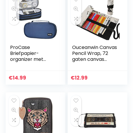
ProCase
Ouceanwin Canvas
Briefpapier-
Pencil Wrap, 72
organizer met
gaten canvas
Grote Capaciteit,
pennenrol rol op
Handige
rol, draagbaar tasje
Pennenetui met
pennenetui etui
€
14.99
€
12.99
Drie
voor kunstenaars…
Compartimenten,
Duurzame Etui
voor…