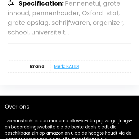
Specification:
Pennenetui, grote
inhoud, pennenhouder, Oxford-stof,
grote opslag, schrijfwaren, organizer,
school, universiteit…
Brand
Merk: KALIDI
Over ons
Lvcmaastricht is een moderne alles-in-één prijsvergelijkings-
en beoordelingswebsite die de beste deals biedt die
beschikbaar zijn op amazon en u op de hoogte houdt via de