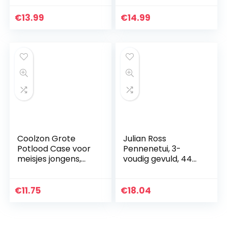
organizer
tas Briefpapier
draagbare reizen
Opslagorganisator
€
13.99
€
14.99
draagtas toilettas
met handvat voor…
met…
Coolzon Grote
Julian Ross
Potlood Case voor
Pennenetui, 3-
meisjes jongens,
voudig gevuld, 44
grote capaciteit
accessoires, 20 cm
potlood gevallen
(marineblauw)
met 3
€
11.75
€
18.04
compartimenten
pen tas Pouch…