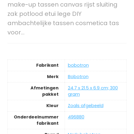
make-up tassen canvas rijst sluiting
zak potlood etui lege DIY
ambachtelijke tassen cosmetica tas
voor…
Fabrikant
‎bobotron
Merk
‎Bobotron
Afmetingen
‎24.7 x 21.5 x 6.9 cm; 300
pakket
gram
Kleur
‎Zoals afgebeeld
Onderdeelnummer
‎496880
fabrikant