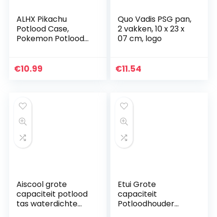
ALHX Pikachu
Quo Vadis PSG pan,
Potlood Case,
2 vakken, 10 x 23 x
Pokemon Potlood
07 cm, logo
Case, Anime
Cosplay Potlood
Case, Black Pencil
€
10.99
€
11.54
Case Bag, Pen Bag
Pouch Houder…
Aiscool grote
Etui Grote
capaciteit potlood
capaciteit
tas waterdichte
Potloodhouder
pen zakje houder
Penetui Make-up