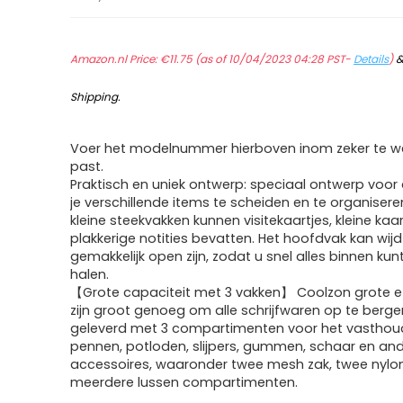
Amazon.nl Price:
€
11.75
(as of 10/04/2023 04:28 PST-
Details
)
Shipping
.
Voer het modelnummer hierboven inom zeker te we
past.
Praktisch en uniek ontwerp: speciaal ontwerp voor 
je verschillende items te scheiden en te organiser
kleine steekvakken kunnen visitekaartjes, kleine kaa
plakkerige notities bevatten. Het hoofdvak kan wijd
gemakkelijk open zijn, zodat u snel alles binnen kun
halen.
【Grote capaciteit met 3 vakken】 Coolzon grote et
zijn groot genoeg om alle schrijfwaren op te berge
geleverd met 3 compartimenten voor het vasthou
pennen, potloden, slijpers, gummen, schaar en an
accessoires, waaronder twee mesh zak, twee nylo
meerdere lussen compartimenten.