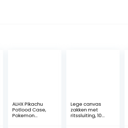
ALHX Pikachu
Lege canvas
Potlood Case,
zakken met
Pokemon
ritssluiting, 10
Potlood Case,
stuks
Anime Cosplay
pennenmapjes,