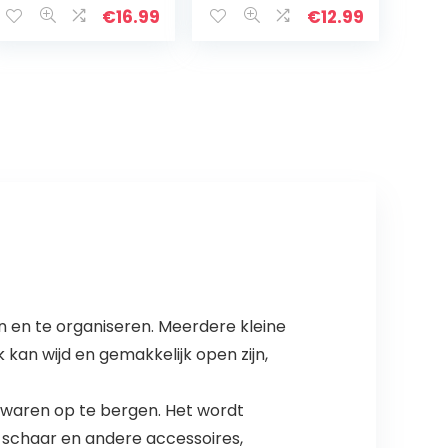
pennenetui voor
draagbaar tas
€
16.99
€
12.99
school & kantoor
pennenetui etui
(geel)
pennenhouder
etui voor…
en en te organiseren. Meerdere kleine
 kan wijd en gemakkelijk open zijn,
fwaren op te bergen. Het wordt
 schaar en andere accessoires,