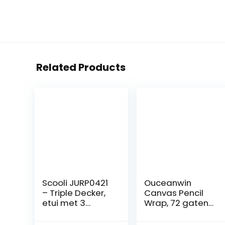
Related Products
Scooli JURP0421
Ouceanwin
– Triple Decker,
Canvas Pencil
etui met 3
Wrap, 72 gaten
ritsvakken,
canvas
Jurassic World,
pennenrol rol op