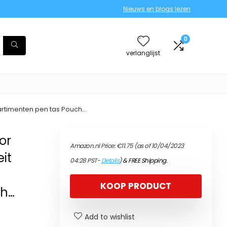
Nieuws en blogs lezen
0
verlanglijst
artimenten pen tas Pouch…
or
Amazon.nl Price:
€
11.75
(as of 10/04/2023
it
04:28 PST-
Details
)
&
FREE Shipping
.
KOOP PRODUCT
ch…
Add to wishlist