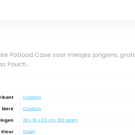
te Potlood Case voor meisjes jongens, grote
as Pouch…
rikant
‎Coolzon
Merk
‎Coolzon
ingen
‎26 x 16 x 2.5 cm; 100 gram
Kleur
‎Zwart