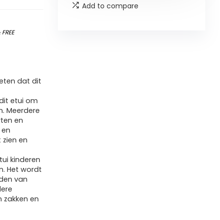
Add to compare
&
FREE
ten dat dit
dit etui om
en. Meerdere
rten en
 en
t zien en
ui kinderen
n. Het wordt
den van
dere
n zakken en