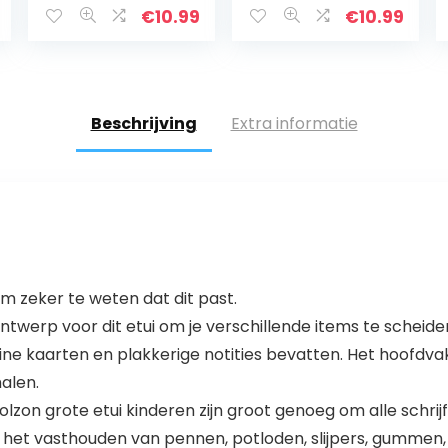
Potlood Case,
doe-het-zelf
€
10.99
€
10.99
Black Pencil
knutseltassen,
Case Bag, Pen
sublimatie
Bag Pouch
blanco canvas…
Houder…
Beschrijving
Extra informatie
 zeker te weten dat dit past.
ntwerp voor dit etui om je verschillende items te scheid
ine kaarten en plakkerige notities bevatten. Het hoofdvak
halen.
on grote etui kinderen zijn groot genoeg om alle schrij
et vasthouden van pennen, potloden, slijpers, gummen,