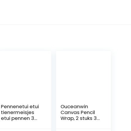
Pennenetui etui
Ouceanwin
tienermeisjes
Canvas Pencil
etui pennen 3
Wrap, 2 stuks 36
vakken, grote
gaten canvas
capaciteit
pennenrol