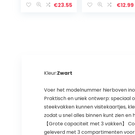
gevuld met
rol, draagbaar
€
23.55
€
12.99
Eberhard Faber
tasje
pennen, 30-
pennenetui etui
delig, voor…
voor
kunstenaars…
Kleur:
Zwart
Voer het modelnummer hierboven inom
Praktisch en uniek ontwerp: speciaal o
steekvakken kunnen visitekaartjes, kle
zodat u snel alles binnen kunt zien en 
【Grote capaciteit met 3 vakken】 Coolz
geleverd met 3 compartimenten voor h