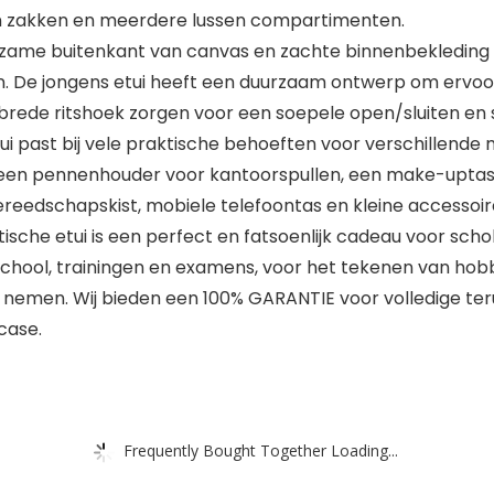
n zakken en meerdere lussen compartimenten.
ame buitenkant van canvas en zachte binnenbekleding b
en. De jongens etui heeft een duurzaam ontwerp om ervoo
en brede ritshoek zorgen voor een soepele open/sluiten e
i past bij vele praktische behoeften voor verschillende 
, een pennenhouder voor kantoorspullen, een make-uptas 
ereedschapskist, mobiele telefoontas en kleine accessoir
ische etui is een perfect en fatsoenlijk cadeau voor scho
school, trainingen en examens, voor het tekenen van hob
nemen. Wij bieden een 100% GARANTIE voor volledige teru
case.
Frequently Bought Together Loading...