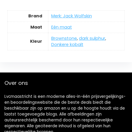
Brand
Merk: Jack Wolfskin
Maat
Eén maat
Brownstone
,
dark sulphur
,
Kleur
Donkere kobalt
Over ons
Lvcmaastricht is een moderne alles-in-één prijsvergelijkings-
en beoordelingswebsite die de beste deals biedt die
beschikbaar zijn op amazon en u op de hoogte houdt via de
laatst toegevoegde blogs. Alle afbeeldingen zijn
auteursrechtelijk beschermd door hun respectievelijke
eigenaren. Alle geciteerde inhoud is afgeleid van hun
respectievelijke bronnen.