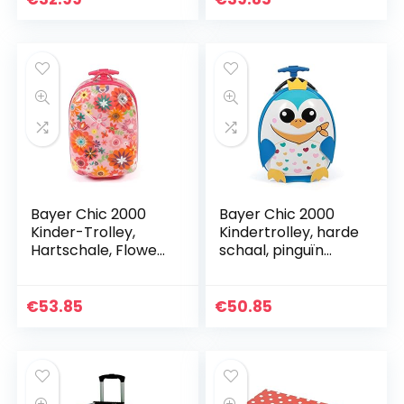
student jeugd…
Bayer Chic 2000
Bayer Chic 2000
Kinder-Trolley,
Kindertrolley, harde
Hartschale, Flowers
schaal, pinguïn
Kinderbagage 46
kinderbagage, 40
cm
cm, 12 liter, pinguïn
€
53.85
€
50.85