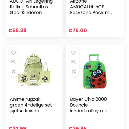
ABOOFAN Legering
Airzone
Rolling Schooltas
AM6GAL01L5CB
Geel Kinderen
Easyzone Pack met
Koffer Trolley
5 kabelzones
Rolling School
Rugzak Rolling Boek
€
56.38
€
75.00
Tas Met Wielen
Carry…
Anime rugzak
Bayer Chic 2000
groen 4-delige set
Bouncie
jujutsu kaisen
kindertrolley met
potlood diagonale
3D-
schoudertas back-
lieveheersbeestmo
to-school leisure
tief
€
32.99
€
39.85