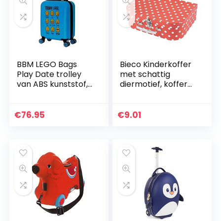
BBM LEGO Bags
Bieco Kinderkoffer
Play Date trolley
met schattig
van ABS kunststof,
diermotief, koffer
reistrolley met
van karton
LEGO minifigures
Today I Feel motief,
€
76.95
€
9.01
kindertrolley…