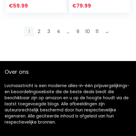
y
kleuren Rugzak
€
59.99
€
79.99
Kinderbagage/Reis
Kinderrugzak
koffer Met Wieltjes
Schoolrugzak
Meisje Jongens…
1
2
3
4
…
9
10
11
→
Over ons
Lvcmaastricht is een moderne alles-in-één prijsvergelijkings-
en beoordelingswebsite die de beste deals biedt die
beschikbaar zijn op amazon en u op de hoogte houdt via de
laatst toegevoegde blogs. Alle afbeeldingen zijn
auteursrechtelijk beschermd door hun respectievelijke
eigenaren. Alle geciteerde inhoud is afgeleid van hun
respectievelijke bronnen.