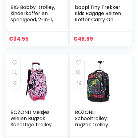
BIG Bobby-trolley,
boppi Tiny Trekker
kinderkoffer en
Kids Bagage Reizen
speelgoed, 2-in-1,
Koffer Carry On
met verstelbare
Kind Cabine Bag
riem, kinderbagage
Vakantie Pull Langs
met brede wielen,
Trolley
€
34.55
€
49.99
als…
Lichtgewicht
Wielen…
BOZONLI Meisjes
BOZONLI
Wielen Rugzak
Schooltrolley
Schattige Trolley
rugzak trolley
School Tas,
schoolrugzak
Kinderkoffer/Trolle
verschillende