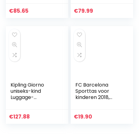
verschillende
kleuren Rugzak
€
85.65
€
79.99
Kinderrugzak
Schoolrugzak
Meisje Jongens…
Kipling Giorno
FC Barcelona
uniseks-kind
Sporttas voor
Luggage-
kinderen 2018,
Messenger Bag
Meerkleurig. (multi)
– 8412688359479
€
127.88
€
19.90