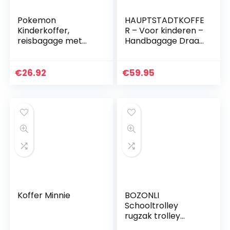
Pokemon
HAUPTSTADTKOFFE
Kinderkoffer,
R – Voor kinderen –
reisbagage met
Handbagage Draag
wielen, cabinetas
bagage Hardside
voor jongens en
Hard Shell koffer,
meisjes
Kinderbagage,
€
26.92
€
59.95
Donkerblauw
Koffer Minnie
BOZONLI
Schooltrolley
rugzak trolley
schoolrugzak