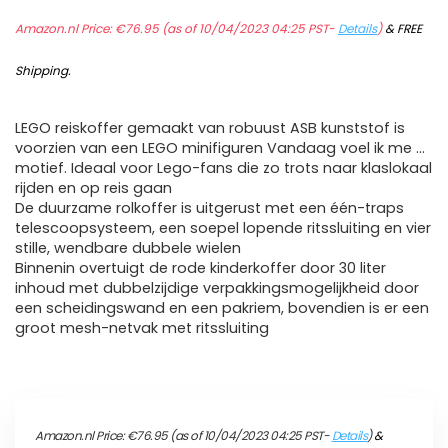
Amazon.nl Price:
€
76.95
(as of 10/04/2023 04:25 PST-
Details
)
&
FREE
Shipping
.
LEGO reiskoffer gemaakt van robuust ASB kunststof is
voorzien van een LEGO minifiguren Vandaag voel ik me …
motief. Ideaal voor Lego-fans die zo trots naar klaslokaal
rijden en op reis gaan
De duurzame rolkoffer is uitgerust met een één-traps
telescoopsysteem, een soepel lopende ritssluiting en vier
stille, wendbare dubbele wielen
Binnenin overtuigt de rode kinderkoffer door 30 liter
inhoud met dubbelzijdige verpakkingsmogelijkheid door
een scheidingswand en een pakriem, bovendien is er een
groot mesh-netvak met ritssluiting
Amazon.nl Price:
€
76.95
(as of 10/04/2023 04:25 PST-
Details
)
&