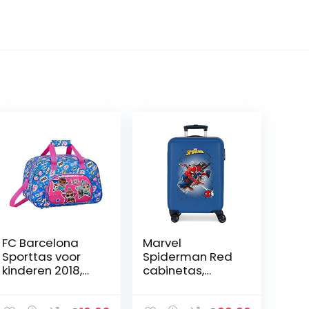
FC Barcelona
Marvel
Sporttas voor
Spiderman Red
kinderen 2018,
cabinetas,
Meerkleurig.
blauw, 38 x 55 x
(multi) –
20 cm, stijf, ABS,