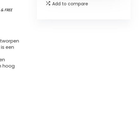
Add to compare
)
&
FREE
 ontworpen
 is een
 en
en hoog