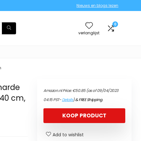
Nieuws en blogs lezen
0
verlanglijst
n
 harde
Amazon.nl Price:
€
50.85
(as of 09/04/2023
 40 cm,
04:15 PST-
Details
)
&
FREE Shipping
.
KOOP PRODUCT
Add to wishlist