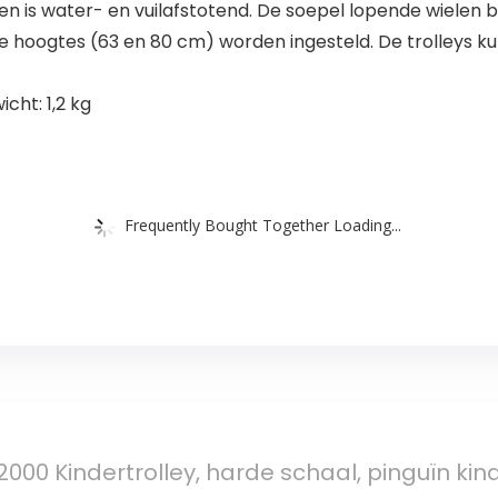
fen is water- en vuilafstotend. De soepel lopende wielen 
e hoogtes (63 en 80 cm) worden ingesteld. De trolleys 
cht: 1,2 kg
Frequently Bought Together Loading...
2000 Kindertrolley, harde schaal, pinguïn kind