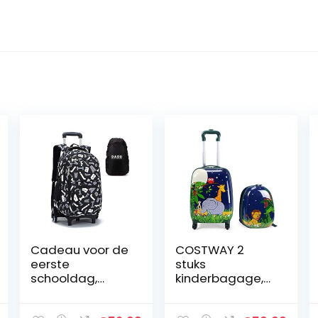
Cadeau voor de
COSTWAY 2
eerste
stuks
schooldag,
kinderbagage,
trolley, tas, 2-in-
handbagage
1, rugzak met
set met rugzak