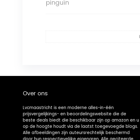
pinguïn
Over ons
Lvcmaastricht is een moderne alles-in-één
prijsvergelijkings- en beoordelingswebsite die de
beste deals biedt die beschikbaar zijn op amazon en u
op de hoogte houdt via de laatst toegevoegde blogs.
Alle afbeeldingen zijn auteursrechtelijk beschermd
door hun respectievelijke eigenaren. Alle geciteerde