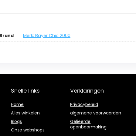
Brand
Merk: Bayer Chic 2000
Snelle links
Verklaringen
Home
Privacybeleid
Alles winkelen
algemene voorwaarden
Blogs
Gelieerde
openbaarmaking
Onze webshops