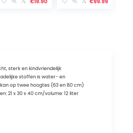
8412688359479
zijdelingse
€
19.90
€
99.99
cijfercombinatie
sluiting, 34 l, 2,66
kg…
ht, sterk en kindvriendelijk
delijke stoffen is water- en
p kan op twee hoogtes (63 en 80 cm)
: 21 x 30 x 40 cm/volume: 12 liter