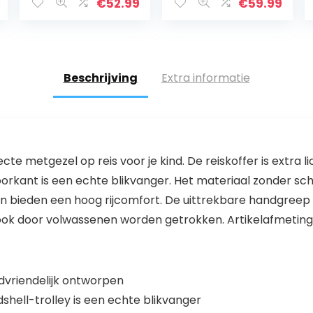
wielen, sporttas,
en koffer,
€
52.99
€
59.99
jongens,
rollende koffer,
schooltas,
schattige
trolley, cabine…
cartoonpatroon
reiskoffers…
Beschrijving
Extra informatie
cte metgezel op reis voor je kind. De reiskoffer is extra lic
kant is een echte blikvanger. Het materiaal zonder scha
len bieden een hoog rijcomfort. De uittrekbare handgree
ook door volwassenen worden getrokken. Artikelafmetingen
indvriendelijk ontworpen
shell-trolley is een echte blikvanger