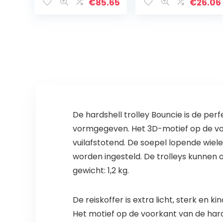
kinderen
€
85.65
€
26.06
Camouflage
rugzak voor
studenten
Cadeaus…
De hardshell trolley Bouncie is de perfe
vormgegeven. Het 3D-motief op de voor
vuilafstotend. De soepel lopende wie
worden ingesteld. De trolleys kunnen 
gewicht: 1,2 kg.
De reiskoffer is extra licht, sterk en k
Het motief op de voorkant van de hard