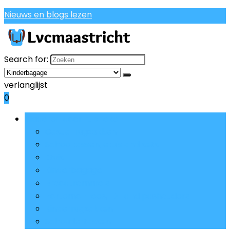
Nieuws en blogs lezen
Search for:
verlanglijst
0
Bladeren door rubrieken
Casual rugzakken
Schooltassen, etuis and sets
Etuis
Kinderbagage
Broodtrommels
Portemonnees, ID- and pashouders
Kinderrugzakken
Schoudertassen