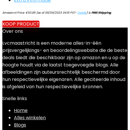
Extra informatie
Amazon.nl Price:
€
53.85
(as of 09/04/2023 04:15 PST-
Details
)
&
FREE Shipping
.
KOOP PRODUCT
Over ons
Lvcmaastricht is een moderne alles-in-één
prijsvergelijkings- en beoordelingswebsite die de beste
deals biedt die beschikbaar zijn op amazon en u op de
hoogte houdt via de laatst toegevoegde blogs. Alle
afbeeldingen zijn auteursrechtelijk beschermd door
hun respectievelijke eigenaren. Alle geciteerde inhoud
is afgeleid van hun respectievelijke bronnen.
Snelle links
Home
Alles winkelen
Blogs