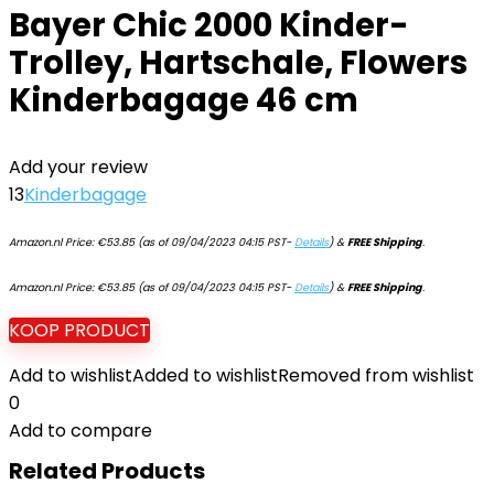
Bayer Chic 2000 Kinder-
Trolley, Hartschale, Flowers
Kinderbagage 46 cm
Add your review
13
Kinderbagage
Amazon.nl Price:
€
53.85
(as of 09/04/2023 04:15 PST-
Details
)
&
FREE Shipping
.
Amazon.nl Price:
€
53.85
(as of 09/04/2023 04:15 PST-
Details
)
&
FREE Shipping
.
KOOP PRODUCT
Add to wishlist
Added to wishlist
Removed from wishlist
0
Add to compare
Related Products