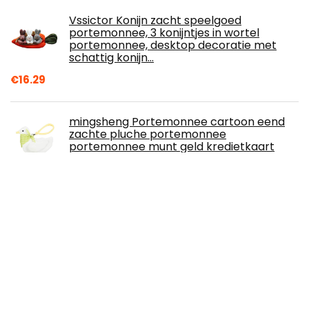
Vssictor Konijn zacht speelgoed
portemonnee, 3 konijntjes in wortel
portemonnee, desktop decoratie met
schattig konijn…
€
16.29
mingsheng Portemonnee cartoon eend
zachte pluche portemonnee
portemonnee munt geld kredietkaart
sleutelhouder ritsvak
€
10.99
Fjällräven Kånken Minirugzak, 7 liter,
uniseks
€
54.99
Knomo Mayfair Werktas, One Size