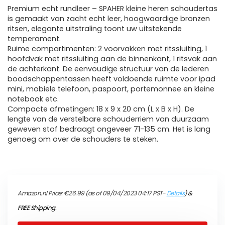
Premium echt rundleer – SPAHER kleine heren schoudertas
is gemaakt van zacht echt leer, hoogwaardige bronzen
ritsen, elegante uitstraling toont uw uitstekende
temperament.
Ruime compartimenten: 2 voorvakken met ritssluiting, 1
hoofdvak met ritssluiting aan de binnenkant, 1 ritsvak aan
de achterkant. De eenvoudige structuur van de lederen
boodschappentassen heeft voldoende ruimte voor ipad
mini, mobiele telefoon, paspoort, portemonnee en kleine
notebook etc.
Compacte afmetingen: 18 x 9 x 20 cm (L x B x H). De
lengte van de verstelbare schouderriem van duurzaam
geweven stof bedraagt ongeveer 71-135 cm. Het is lang
genoeg om over de schouders te steken.
Amazon.nl Price:
€
26.99
(as of 09/04/2023 04:17 PST-
Details
)
&
FREE Shipping
.