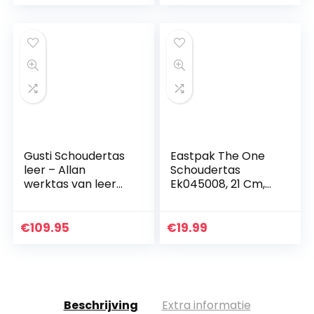
Crossbody Purse
Gusti Schoudertas
Eastpak The One
leer – Allan
Schoudertas
werktas van leer
Ek045008, 21 Cm,
aktetas laptoptas
Zwart
tas schoudertas
riemtas leren tas
€
109.95
€
19.99
collegetas
zakelijke…
Beschrijving
Extra informatie