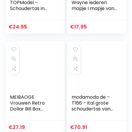
TOPModel –
Wayne lederen
Schoudertas in
mapje I mapje van
Candy Cake
echt buffelleer I
Design, met
vintage look I
ritssluiting en in
lederen etui I
€
24.95
€
17.95
lengte verstelbare
pennenetui I kleine
draagriem, ca. 34…
etui I…
MEIBAOGE
modamoda de –
Vrouwen Retro
T166 – ital grote
Dollar Bill Box
schoudertas van
Clutch Honderd
leer
Ketting
Schoudertassen
€
27.19
€
70.91