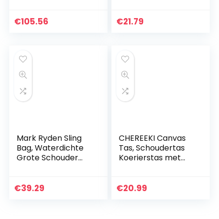
schoudertassen
voor vrouwen
mode cartoon
€
105.56
€
21.79
crossbody tas
Mark Ryden Sling
CHEREEKI Canvas
Bag, Waterdichte
Tas, Schoudertas
Grote Schouder
Koerierstas met
Borst Crossbody
Meerdere Vakken
Rugzak met USB
(houd 10 inch
Lichtgewicht
tablet, iPad, Kindle
€
39.29
€
20.99
Casual Daypack
vast)
voor 9.7…