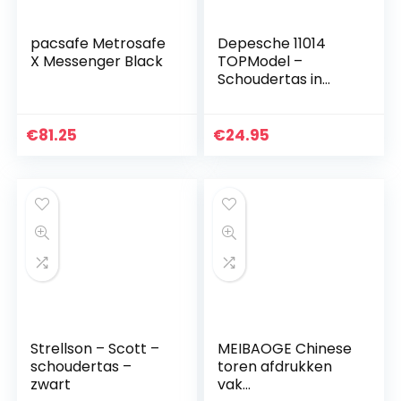
pacsafe Metrosafe
Depesche 11014
X Messenger Black
TOPModel –
Schoudertas in
Candy Cake
Design, met
ritssluiting en in
€
81.25
€
24.95
lengte verstelbare
draagriem, ca. 34…
Strellson – Scott –
MEIBAOGE Chinese
schoudertas –
toren afdrukken
zwart
vak