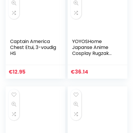
Captain America
YOYOSHome
Chest Etui, 3-voudig
Japanse Anime
HS
Cosplay Rugzak
Lichtgevende
Rugzak Boekentas
Dagrugzak Laptop
€
12.95
€
36.14
Schooltas, Mijn
Buurman Totoro 6…