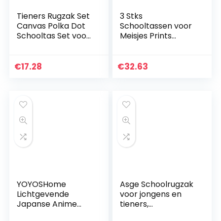
Tieners Rugzak Set
3 Stks
Canvas Polka Dot
Schooltassen voor
Schooltas Set voor
Meisjes Prints
Meisjes Jongens 3
Schoudertas Kids
in 1 Back Pack Licht
Waterdichte
Groen
Rugzak met Lunch
€
17.28
€
32.63
Bag Casual
Dagpack
Lichtgewicht…
YOYOSHome
Asge Schoolrugzak
Lichtgevende
voor jongens en
Japanse Anime
tieners,
Cosplay Daypack
schooltassen voor