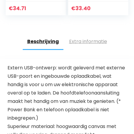
Boekentas Laptop
meisjes,
Tas Rugzak
ergonomische
€
34.71
€
33.40
Schooltas met USB
kinderrugzak,
Opladen Poort
voetbal, print…
Beschrijving
Extra informatie
Extern USB-ontwerp: wordt geleverd met externe
USB-poort en ingebouwde oplaadkabel, wat
handig is voor u om uw elektronische apparaat
overal op te laden. De hoofdtelefoonaansluiting
maakt het handig om van muziek te genieten. (*
Power Bank en telefoon oplaadkabel is niet
inbegrepen.)
Superieur materiaal: hoogwaardig canvas met