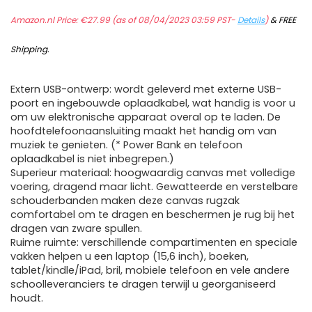
Amazon.nl Price:
€
27.99
(as of 08/04/2023 03:59 PST-
Details
)
&
FREE
Shipping
.
Extern USB-ontwerp: wordt geleverd met externe USB-
poort en ingebouwde oplaadkabel, wat handig is voor u
om uw elektronische apparaat overal op te laden. De
hoofdtelefoonaansluiting maakt het handig om van
muziek te genieten. (* Power Bank en telefoon
oplaadkabel is niet inbegrepen.)
Superieur materiaal: hoogwaardig canvas met volledige
voering, dragend maar licht. Gewatteerde en verstelbare
schouderbanden maken deze canvas rugzak
comfortabel om te dragen en beschermen je rug bij het
dragen van zware spullen.
Ruime ruimte: verschillende compartimenten en speciale
vakken helpen u een laptop (15,6 inch), boeken,
tablet/kindle/iPad, bril, mobiele telefoon en vele andere
schoolleveranciers te dragen terwijl u georganiseerd
houdt.