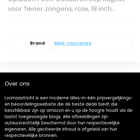
voor Tiener Jongens, roze, 18 inch…
Brand
Merk: misognare
Over ons
Lvcmaastricht is een moderne alles-in-één prijsvergelijkings-
en beoordelingswebsite die de beste deals biedt die
beschikbaar zijn op amazon en u op de hoogte houdt via de
laatst toegevoegde blogs. Alle afbeeldingen zijn
auteursrechtelijk beschermd door hun respectievelijke
eigenaren. Alle geciteerde inhoud is afgeleid van hun
respectievelijke bronnen.