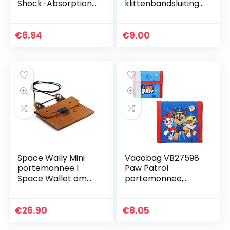
Shock-Absorption
klittenbandsluiting,
Premium Zacht PU
koordband,
Lederen Notebook
bankbiljettenvak
Portemonnee
en muntenvak, ca.
€
6.94
€
9.00
Telefoongevallen
9 x 13 x 1 cm
met…
Space Wally Mini
Vadobag VB27598
portemonnee I
Paw Patrol
Space Wallet om
portemonnee,
om te hangen voor
blauw
kinderen en
volwassenen I
€
26.90
€
8.05
Kleine dier-
portemonnee van…