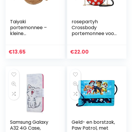
Taiyaki
rosepartyh
portemonnee –
Crossbody
kleine
portemonnee voor
portemonnee kan
meisjes Mickey
enkele kleine items
Mouse Mhangtas
bevatten, pluche
handtas
€
13.65
€
22.00
speelgoed
portemonnee
portemonnee
kinderen prinses
cadeau voor…
mini tas…
Samsung Galaxy
Geld- en borstzak,
A32 4G Case,
Paw Patrol, met