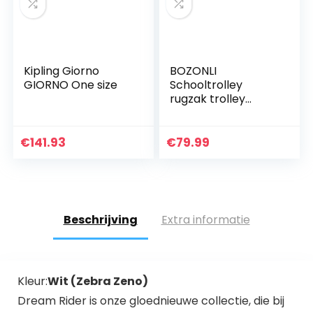
Kipling Giorno
BOZONLI
GIORNO One size
Schooltrolley
rugzak trolley
schoolrugzak
verschillende
kleuren Rugzak
€
141.93
€
79.99
Kinderrugzak
Schoolrugzak
Meisje Jongens…
Beschrijving
Extra informatie
Kleur:
Wit (Zebra Zeno)
Dream Rider is onze gloednieuwe collectie, die bij