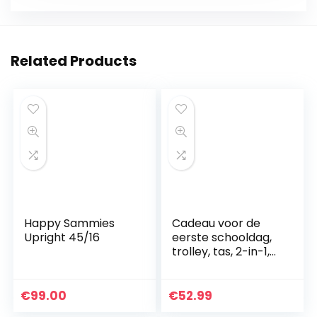
Related Products
Happy Sammies
Cadeau voor de
Upright 45/16
eerste schooldag,
trolley, tas, 2-in-1,
rugzak met wielen,
sporttas, jongens,
schooltas, trolley,
€
99.00
€
52.99
cabine…