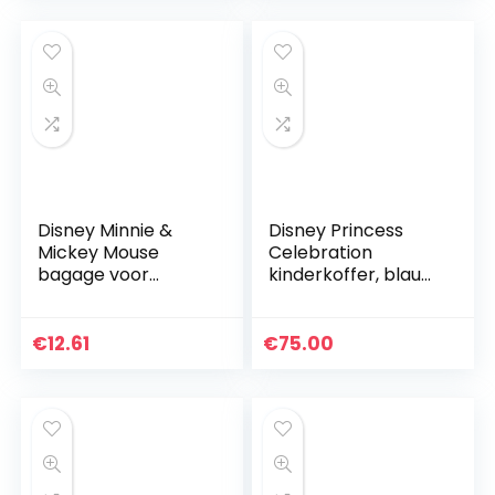
Disney Minnie &
Disney Princess
Mickey Mouse
Celebration
bagage voor
kinderkoffer, blauw,
kinderen, uniseks
50 x 38 x 20 cm,
stijf, ABS, zijdelingse
cijfercombinatieslui
€
12.61
€
75.00
ting, 34 l…