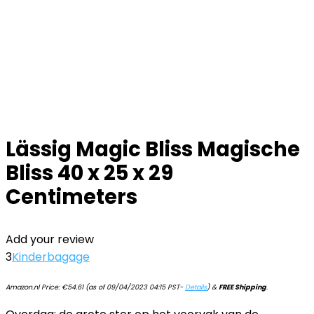
Lässig Magic Bliss Magische
Bliss 40 x 25 x 29
Centimeters
Add your review
3
Kinderbagage
Amazon.nl Price:
€
54.61
(as of 09/04/2023 04:15 PST-
Details
)
&
FREE Shipping
.