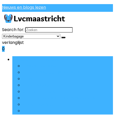
Nieuws en blogs lezen
Search for:
verlanglijst
0
Bladeren door rubrieken
Casual rugzakken
Schooltassen, etuis and sets
Etuis
Kinderbagage
Broodtrommels
Portemonnees, ID- and pashouders
Kinderrugzakken
Schoudertassen