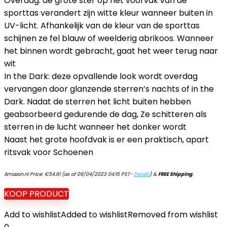
Overdag: de grote ster op het voorvak van de
sporttas verandert zijn witte kleur wanneer buiten in
UV-licht. Afhankelijk van de kleur van de sporttas
schijnen ze fel blauw of weelderig abrikoos. Wanneer
het binnen wordt gebracht, gaat het weer terug naar
wit
In the Dark: deze opvallende look wordt overdag
vervangen door glanzende sterren’s nachts of in the
Dark. Nadat de sterren het licht buiten hebben
geabsorbeerd gedurende de dag, Ze schitteren als
sterren in de lucht wanneer het donker wordt
Naast het grote hoofdvak is er een praktisch, apart
ritsvak voor Schoenen
Amazon.nl Price:
€
54.61
(as of 09/04/2023 04:15 PST-
Details
)
&
FREE Shipping
.
KOOP PRODUCT
Add to wishlist
Added to wishlist
Removed from wishlist