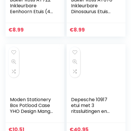
Inkleurbare
Inkleurbare
Eenhoorn Etuis (4
Dinosaurus Etuis
stuks)
van Stof (4 stuks)
Knutselspullen en
Knutselspullen en
Knutselsets voor
Knutselsets voor
€
8.99
€
8.99
Kinderen
Kinderen
Moden Stationery
Depesche 10917
Box Potlood Case
etui met 3
YHO Design Manga
ritssluitingen en
Cute Animal Cat
pennen van Lyra,
Elf111, Potlood case
TOPModel,
voor school,
tijgermotief, ca. 7,5
€
10.51
€
40.95