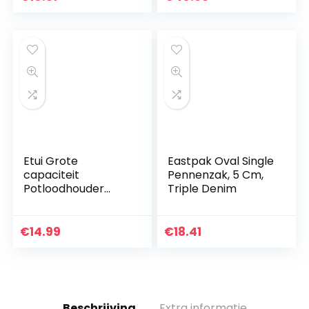
Potlood case voor…
x 13 x 20 cm
Etui Grote
Eastpak Oval Single
capaciteit
Pennenzak, 5 Cm,
Potloodhouder
Triple Denim
Penetui Make-up
tas Briefpapier
Opslagorganisator
€
14.99
€
18.41
met handvat voor…
Beschrijving
Extra informatie