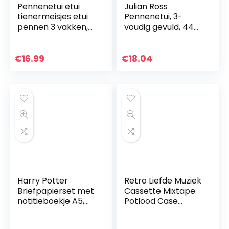
Pennenetui etui
Julian Ross
tienermeisjes etui
Pennenetui, 3-
pennen 3 vakken,
voudig gevuld, 44
grote capaciteit
accessoires, 20 cm
pennenetui voor
(marineblauw)
school & kantoor
€
16.99
€
18.04
(geel)
Harry Potter
Retro Liefde Muziek
Briefpapierset met
Cassette Mixtape
notitieboekje A5,
Potlood Case
etui en 6 pennen,
Multifunctionele
schattige
Draagbare Grote