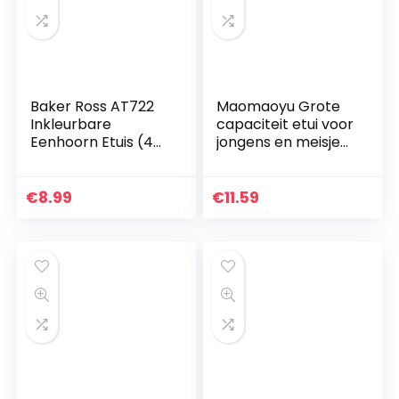
Baker Ross AT722
Maomaoyu Grote
Inkleurbare
capaciteit etui voor
Eenhoorn Etuis (4
jongens en meisjes,
stuks)
drievoudige zak
Knutselspullen en
met ritssluiting
Knutselsets voor
lichtgewicht
€
8.99
€
11.59
Kinderen
waterdichte
canvas…