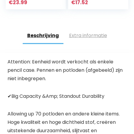
schrijfsets voor
Capaciteit Pen
€
23.99
€
17.52
meisjes en
Pouch Meisje
jongens…
Jongens…
Beschrijving
Extra informatie
Attention:
Eenheid wordt verkocht als enkele
pencil case. Pennen en potloden (afgebeeld) zijn
niet inbegrepen.
✔Big Capacity &Amp; Standout Durability
Allowing up 70 potloden en andere kleine items.
Hoge kwaliteit en hoge dichtheid stof, creëren
uitstekende duurzaamheid, slijtvast en