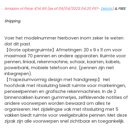
Amazon.nl Price:
€
14.99
(as of 09/04/2023 04:20 PST-
Details
)
&
FREE
Shipping
.
Voer het modelnummer hierboven inom zeker te weten
dat dit past.
【Grote opbergruimte】Afmetingen: 20 x 9 x 11 cm voor
maximaal 70 pennen en andere apparaten. Ruimte voor
pennen, liniaal, rekenmachine, schaar, kaarten, kabels,
powerbank, mobiele telefoon enz. (pennen zijn niet
inbegrepen).
【Trapeziumvormig design met handgreep】 Het
hoofdvak met ritssluiting biedt ruimte voor markeringen,
penseelpennen en grafische rekenmachines. In de 2
binnenzakken kunnen gummetjes, zelfklevende notities of
andere voorwerpen worden bewaard om alles te
organiseren. Het zijdelingse vak met ritssluiting met 5
vakken biedt ruimte voor veelgebruikte pennen. Met deze
zijzak zijn alle voorwerpen snel zichtbaar en toegankelijk.