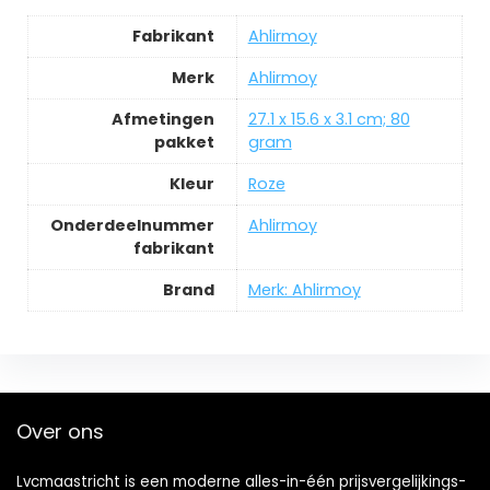
Fabrikant
‎Ahlirmoy
Merk
‎Ahlirmoy
Afmetingen
‎27.1 x 15.6 x 3.1 cm; 80
pakket
gram
Kleur
‎Roze
Onderdeelnummer
‎Ahlirmoy
fabrikant
Brand
Merk: Ahlirmoy
Over ons
Lvcmaastricht is een moderne alles-in-één prijsvergelijkings-