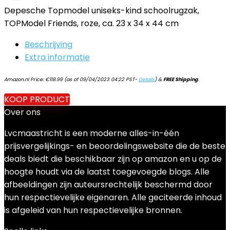
Depesche Topmodel uniseks-kind schoolrugzak,
TOPModel Friends, roze, ca. 23 x 34 x 44 cm
Beschrijving
Extra informatie
Amazon.nl Price:
€
118.99
(as of 09/04/2023 04:22 PST-
Details
)
&
FREE Shipping
.
KOOP PRODUCT
Over ons
Lvcmaastricht is een moderne alles-in-één
prijsvergelijkings- en beoordelingswebsite die de beste
deals biedt die beschikbaar zijn op amazon en u op de
hoogte houdt via de laatst toegevoegde blogs. Alle
afbeeldingen zijn auteursrechtelijk beschermd door
hun respectievelijke eigenaren. Alle geciteerde inhoud
is afgeleid van hun respectievelijke bronnen.