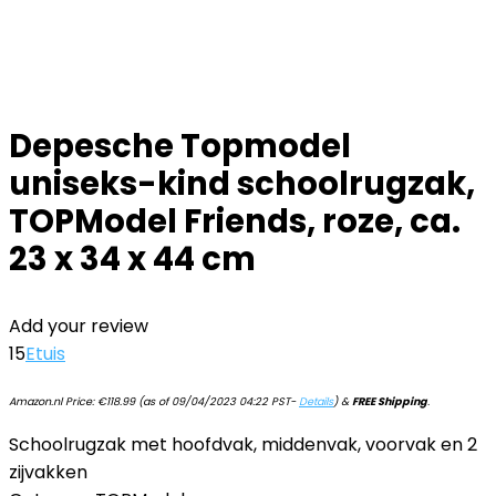
Depesche Topmodel
uniseks-kind schoolrugzak,
TOPModel Friends, roze, ca.
23 x 34 x 44 cm
Add your review
15
Etuis
Amazon.nl Price:
€
118.99
(as of 09/04/2023 04:22 PST-
Details
)
&
FREE Shipping
.
Schoolrugzak met hoofdvak, middenvak, voorvak en 2
zijvakken