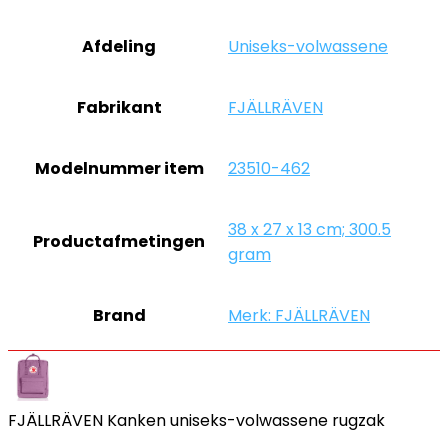
Afdeling
‎Uniseks-volwassene
Fabrikant
‎FJÄLLRÄVEN
Modelnummer item
‎23510-462
‎38 x 27 x 13 cm; 300.5
Productafmetingen
gram
Brand
Merk: FJÄLLRÄVEN
FJÄLLRÄVEN Kanken uniseks-volwassene rugzak