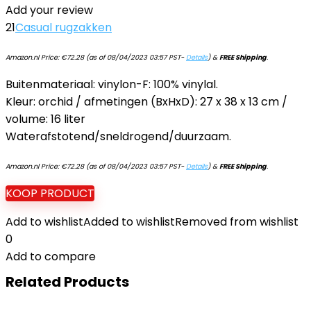
Add your review
21
Casual rugzakken
Amazon.nl Price:
€
72.28
(as of 08/04/2023 03:57 PST-
Details
)
&
FREE Shipping
.
Buitenmateriaal: vinylon-F: 100% vinylal.
Kleur: orchid / afmetingen (BxHxD): 27 x 38 x 13 cm /
volume: 16 liter
Waterafstotend/sneldrogend/duurzaam.
Amazon.nl Price:
€
72.28
(as of 08/04/2023 03:57 PST-
Details
)
&
FREE Shipping
.
KOOP PRODUCT
Add to wishlist
Added to wishlist
Removed from wishlist
0
Add to compare
Related Products