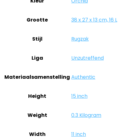
Kleur
‎Orchid
Grootte
‎38 x 27 x 13 cm, 16 L
Stijl
‎Rugzak
Liga
‎Unzutreffend
Materiaalsamenstelling
‎Authentic
Height
‎15 inch
Weight
‎0.3 Kilogram
Width
‎11 inch