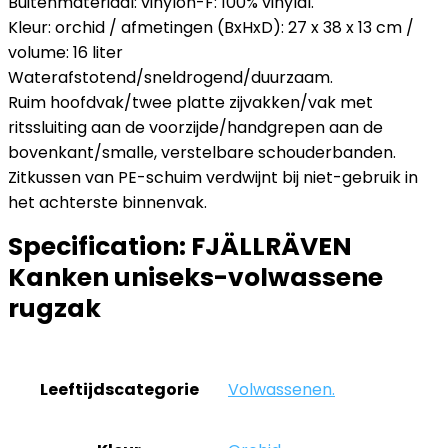
Buitenmateriaal: vinylon-F: 100% vinylal.
Kleur: orchid / afmetingen (BxHxD): 27 x 38 x 13 cm /
volume: 16 liter
Waterafstotend/sneldrogend/duurzaam.
Ruim hoofdvak/twee platte zijvakken/vak met
ritssluiting aan de voorzijde/handgrepen aan de
bovenkant/smalle, verstelbare schouderbanden.
Zitkussen van PE-schuim verdwijnt bij niet-gebruik in
het achterste binnenvak.
Specification:
FJÄLLRÄVEN
Kanken uniseks-volwassene
rugzak
Leeftijdscategorie
‎Volwassenen.