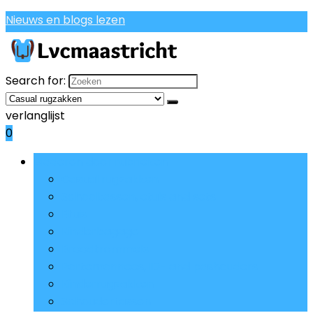
Nieuws en blogs lezen
Search for:
verlanglijst
0
Bladeren door rubrieken
Casual rugzakken
Schooltassen, etuis and sets
Etuis
Kinderbagage
Broodtrommels
Portemonnees, ID- and pashouders
Kinderrugzakken
Schoudertassen