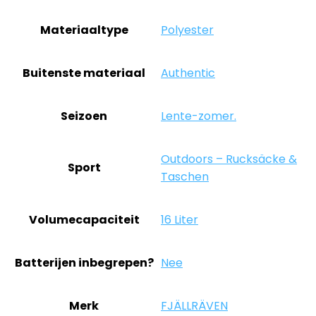
Materiaaltype
‎Polyester
Buitenste materiaal
‎Authentic
Seizoen
‎Lente-zomer.
‎Outdoors – Rucksäcke &
Sport
Taschen
Volumecapaciteit
‎16 Liter
Batterijen inbegrepen?
‎Nee
Merk
‎FJÄLLRÄVEN