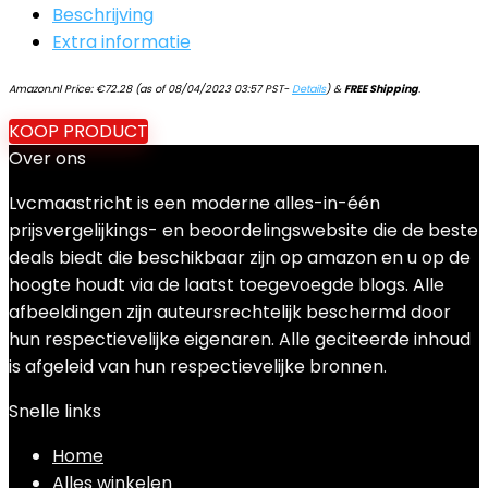
Beschrijving
Extra informatie
Amazon.nl Price:
€
72.28
(as of 08/04/2023 03:57 PST-
Details
)
&
FREE Shipping
.
KOOP PRODUCT
Over ons
Lvcmaastricht is een moderne alles-in-één
prijsvergelijkings- en beoordelingswebsite die de beste
deals biedt die beschikbaar zijn op amazon en u op de
hoogte houdt via de laatst toegevoegde blogs. Alle
afbeeldingen zijn auteursrechtelijk beschermd door
hun respectievelijke eigenaren. Alle geciteerde inhoud
is afgeleid van hun respectievelijke bronnen.
Snelle links
Home
Alles winkelen