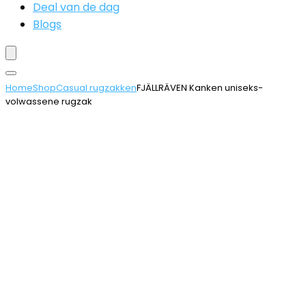
Deal van de dag
Blogs
Home
Shop
Casual rugzakken
FJÄLLRÄVEN Kanken uniseks-
volwassene rugzak