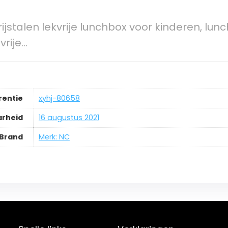
rijstalen lekvrije lunchbox voor kinderen, 
vrije…
rentie
xyhj-80658
arheid
16 augustus 2021
Brand
Merk: NC