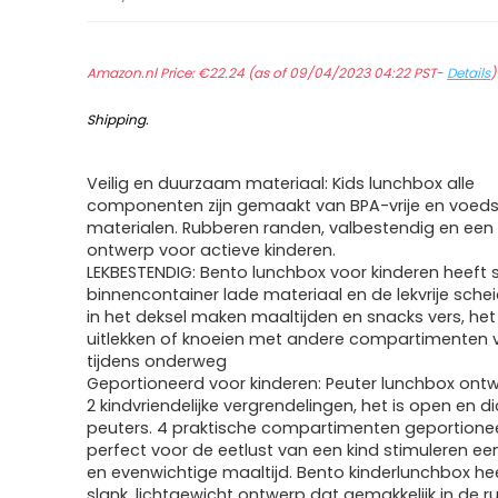
Amazon.nl Price:
€
22.24
(as of 09/04/2023 04:22 PST-
Details
Shipping
.
Veilig en duurzaam materiaal: Kids lunchbox alle
componenten zijn gemaakt van BPA-vrije en voedse
materialen. Rubberen randen, valbestendig en een 
ontwerp voor actieve kinderen.
LEKBESTENDIG: Bento lunchbox voor kinderen heeft 
binnencontainer lade materiaal en de lekvrije sch
in het deksel maken maaltijden en snacks vers, het 
uitlekken of knoeien met andere compartimenten 
tijdens onderweg
Geportioneerd voor kinderen: Peuter lunchbox on
2 kindvriendelijke vergrendelingen, het is open en d
peuters. 4 praktische compartimenten geportioneer
perfect voor de eetlust van een kind stimuleren e
en evenwichtige maaltijd. Bento kinderlunchbox he
slank, lichtgewicht ontwerp dat gemakkelijk in de 