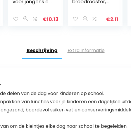
voor jongens en
broodrooster,
meisjes met
voor kinderen,
Minecraft
gedecoreerd –
motief en 3
lunchbox voor
€
10.13
€
2.11
vakken met
lunch en lunch
clipsluiting, ca. 14
voor school –
x 18,5 x 5,5…
lunchbox
Beschrijving
Extra informatie
?
de delen van de dag voor kinderen op school.
inpakken van lunches voor je kinderen een dagelijkse uitda
 ongezond, boordevol suiker, vet en conserveringsmidde
van om de kleintjes elke dag naar school te begeleiden.