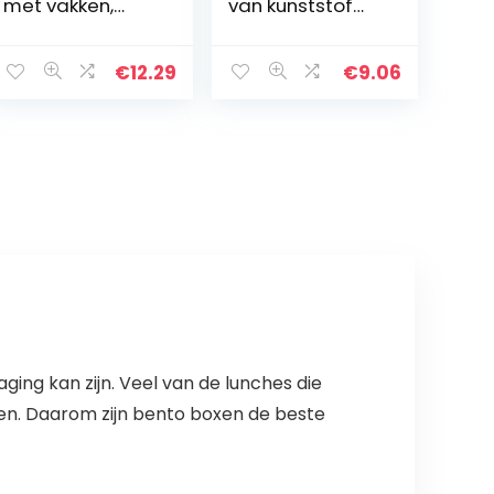
met vakken,
van kunststof
verschillende
met twee clips,
licenties
Marvels The
verkrijgbaar
Avengers,
€
12.29
€
9.06
(Disney, Frozen,
gemakkelijk te
Lol, Paw Patrol
openen en te
etc.)
sluiten…
ging kan zijn. Veel van de lunches die
len. Daarom zijn bento boxen de beste