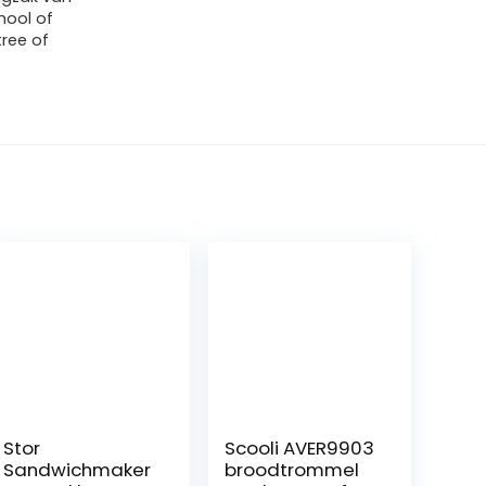
hool of
ree of
Stor
Scooli AVER9903
Sandwichmaker
broodtrommel