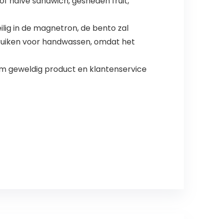
f halve sandwich, gesneden fruit,
lig in de magnetron, de bento zal
ruiken voor handwassen, omdat het
om geweldig product en klantenservice