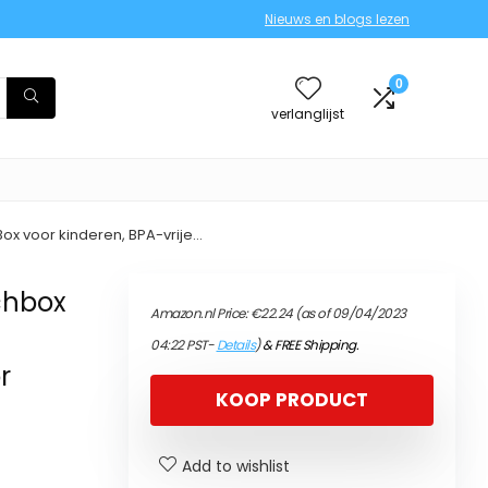
Nieuws en blogs lezen
0
verlanglijst
Box voor kinderen, BPA-vrije…
nchbox
Amazon.nl Price:
€
22.24
(as of 09/04/2023
04:22 PST-
Details
)
&
FREE Shipping
.
r
KOOP PRODUCT
Add to wishlist