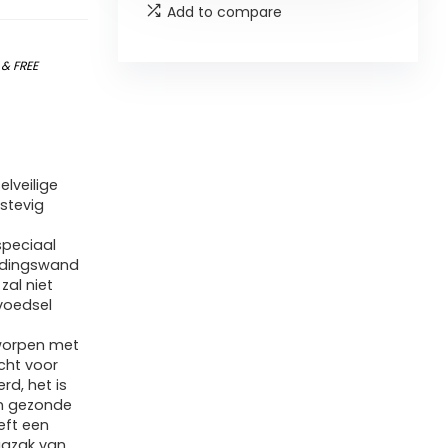
Add to compare
)
&
FREE
lveilige
stevig
speciaal
eidingswand
zal niet
voedsel
tworpen met
icht voor
d, het is
en gezonde
eft een
rugzak van