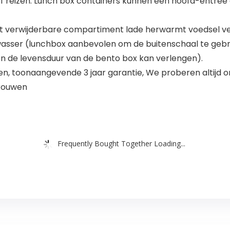
 reizen. Lunch box containers kunnen een hoofd-entree o
nt verwijderbare compartiment lade herwarmt voedsel vei
asser (lunchbox aanbevolen om de buitenschaal te geb
en de levensduur van de bento box kan verlengen).
en, toonaangevende 3 jaar garantie, We proberen altijd 
trouwen
Frequently Bought Together Loading...