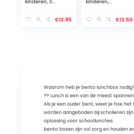
kinderen, 3
kinderen,
vakken, lekvrij,
sandwichbox,
bento-box met
ontbijtbox,
lepel en vork
school,
€
12.85
€
12.50
voor werkschool,
kleuterschool, L
voedselcontain
ers…
Waarom heb je bento lunchbox nodig
?? Lunch is een van de meest spannen
Als je een ouder bent, weet je hoe het 
worden aangeboden bij scholieren zijn
oplossing voor schoollunches.
bento boxen zijn vol zorg en houden er