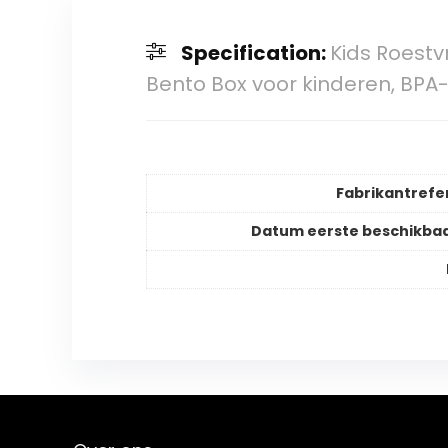
Specification:
Kids Roestv
Bento Box voor kinderen, BPA-
Fabrikantrefe
Datum eerste beschikba