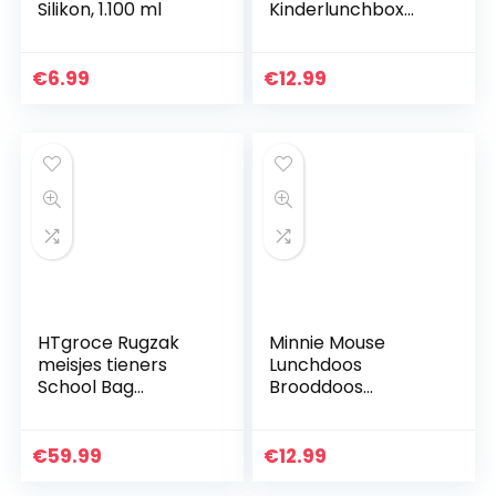
Silikon, 1.100 ml
Kinderlunchbox
met 3 afzonderlijk
afsluitbare
compartimenten +
€
6.99
€
12.99
naamstickers voor
kinderen
HTgroce Rugzak
Minnie Mouse
meisjes tieners
Lunchdoos
School Bag
Brooddoos
Backpacks for
Kinderlunchbox
Girls&
met 3 afzonderlijk
Broodtrommels
afsluitbare
€
59.99
€
12.99
Thermo Lunchbox
compartimenten +