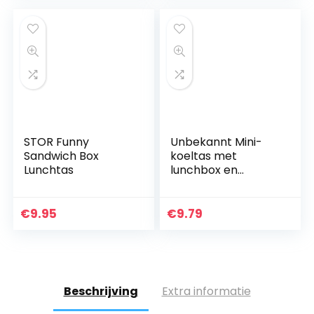
& Etui
naamstickers
leermateriaal…
voor…
STOR Funny
Unbekannt Mini-
Sandwich Box
koeltas met
Lunchtas
lunchbox en
koelaccu broodtas
picknicktas
lunchtas, kleur:
€
9.95
€
9.79
blauw
Beschrijving
Extra informatie