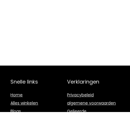
Snelle links
Verklaringen
Home
Privacybeleid
Alles winkelen
algemene voorwaarden
Blogs
Gelieerde
openbaarmaking
Onze webshops
Adverteren