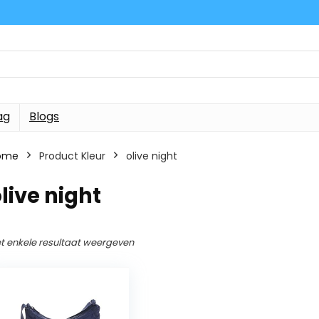
ag
Blogs
ome
Product Kleur
olive night
live night
t enkele resultaat weergeven