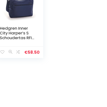
Hedgren Inner
City Harper’s S
Schoudertas RFID
29 cm
€
58.50