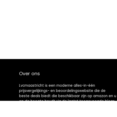
Over ons
Lvcmaastricht is een moderne alles-in-één
prijsvergelijkings- en beoordelingswebsite die de
beste deals biedt die beschikbaar zijn op amazon en u
op de hoogte houdt via de laatst toegevoegde blogs.
Alle afbeeldingen zijn auteursrechtelijk beschermd
door hun respectievelijke eigenaren. Alle geciteerde
inhoud is afgeleid van hun respectievelijke bronnen.