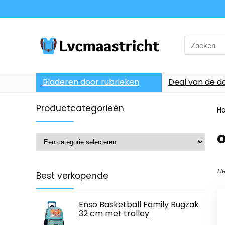
Search
for:
Bladeren door rubrieken
Deal van de d
Productcategorieën
H
o
He
Best verkopende
Enso Basketball Family Rugzak
32 cm met trolley