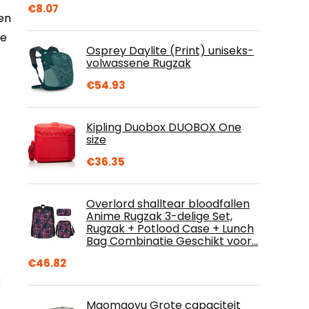
€
8.07
en
he
Osprey Daylite (Print) uniseks-
volwassene Rugzak
€
54.93
Kipling Duobox DUOBOX One
size
€
36.35
Overlord shalltear bloodfallen
Anime Rugzak 3-delige Set,
Rugzak + Potlood Case + Lunch
Bag Combinatie Geschikt voor…
€
46.82
k
Maomaoyu Grote capaciteit