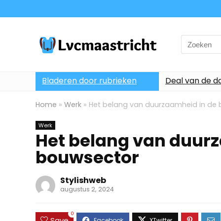
Search
for:
Bladeren door rubrieken
Deal van de d
Home
»
Werk
»
Het belang van duurzaamheid in de
Werk
Het belang van duur
bouwsector
Stylishweb
augustus 2, 2024
0
Save