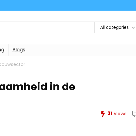
All categories
ag
Blogs
 bouwsector
zaamheid in de
31
Views