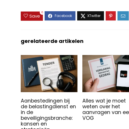
0
Save
gerelateerde artikelen
Aanbestedingen bij
Alles wat je moet
de belastingdienst en
weten over het
in de
aanvragen van e
beveiligingsbranche:
VOG
kansen en