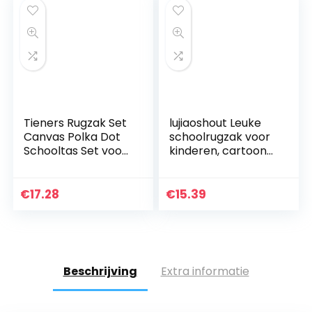
Tieners Rugzak Set
lujiaoshout Leuke
Canvas Polka Dot
schoolrugzak voor
Schooltas Set voor
kinderen, cartoon-
Meisjes Jongens 3
dinosaurus,
in 1 Back Pack Licht
peuters, kind-
Groen
schoolboek, tassen,
€
17.28
€
15.39
kinderen, kleine…
Beschrijving
Extra informatie