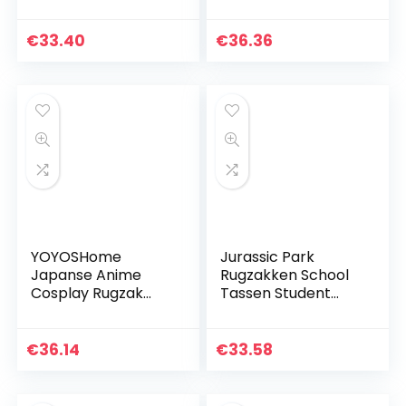
schooltassen voor
Jongens Meisjes
meisjes,
Schooltas
ergonomische
Waterdicht 15,6
€
33.40
€
36.36
kinderrugzak,
inch Laptop Rugzak
voetbal, print…
Grote…
YOYOSHome
Jurassic Park
Japanse Anime
Rugzakken School
Cosplay Rugzak
Tassen Student
Lichtgevende
Lunch Bag
Rugzak Boekentas
Schoudertas 3D
Dagrugzak Laptop
Gedrukt Jurassic
€
36.14
€
33.58
Schooltas, Mijn
World Bags
Buurman Totoro 6…