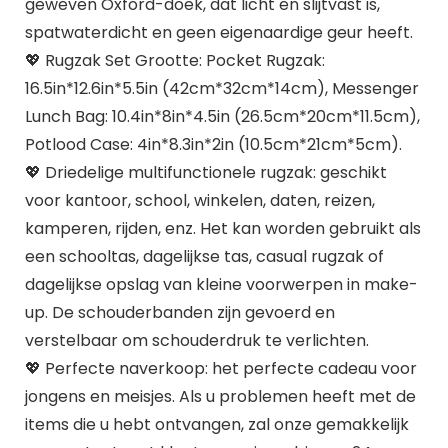
geweven Oxford-doek, dat licht en slijtvast is,
spatwaterdicht en geen eigenaardige geur heeft.
💖 Rugzak Set Grootte: Pocket Rugzak:
16.5in*12.6in*5.5in (42cm*32cm*14cm), Messenger
Lunch Bag: 10.4in*8in*4.5in (26.5cm*20cm*11.5cm),
Potlood Case: 4in*8.3in*2in (10.5cm*21cm*5cm).
💖 Driedelige multifunctionele rugzak: geschikt
voor kantoor, school, winkelen, daten, reizen,
kamperen, rijden, enz. Het kan worden gebruikt als
een schooltas, dagelijkse tas, casual rugzak of
dagelijkse opslag van kleine voorwerpen in make-
up. De schouderbanden zijn gevoerd en
verstelbaar om schouderdruk te verlichten.
💖 Perfecte naverkoop: het perfecte cadeau voor
jongens en meisjes. Als u problemen heeft met de
items die u hebt ontvangen, zal onze gemakkelijk