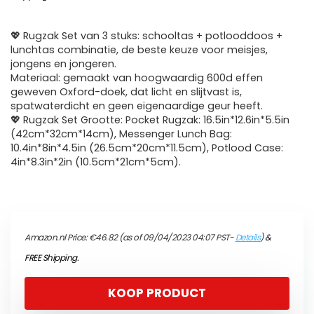
💖 Rugzak Set van 3 stuks: schooltas + potlooddoos +
lunchtas combinatie, de beste keuze voor meisjes,
jongens en jongeren.
Materiaal: gemaakt van hoogwaardig 600d effen
geweven Oxford-doek, dat licht en slijtvast is,
spatwaterdicht en geen eigenaardige geur heeft.
💖 Rugzak Set Grootte: Pocket Rugzak: 16.5in*12.6in*5.5in
(42cm*32cm*14cm), Messenger Lunch Bag:
10.4in*8in*4.5in (26.5cm*20cm*11.5cm), Potlood Case:
4in*8.3in*2in (10.5cm*21cm*5cm).
Amazon.nl Price:
€
46.82
(as of 09/04/2023 04:07 PST-
Details
)
&
FREE Shipping
.
KOOP PRODUCT