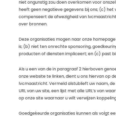
niet ongunstig zou doen overkomen voor onszelf
heeft geen negatieve gegevens bij ons; (c) het
compenseert de afwezigheid van lvcmaastricht; 
over bronnen.
Deze organisaties mogen naar onze homepage li
is; (b) niet ten onrechte sponsoring, goedkeuri
producten of diensten impliceert; en (c) past bi
Als u een van de in paragraaf 2 hierboven gen
onze website te linken, dient u ons hiervan op d
lvcmaastricht. Vermeld alstublieft uw naam, d
URL van uw site, een lijst met alle URL’s van waar
op onze site waarnaar u wilt verwijzen koppeli
Goedgekeurde organisaties kunnen als volgt ee