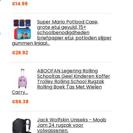
€
14.99
Super Mario Potlood Case,
grote etui gevuld, 15+
schoolbenodigdheden
e
briefpapier etui, potloden slijper
gummen liniaal…
€
26.92
ABOOFAN Legering Rolling
Schooltas Geel Kinderen Koffer
Trolley Rolling School Rugzak
Rolling Boek Tas Met Wielen
Carry…
€
56.38
Jack Wolfskin Uniseks - Moab
Jam 24 rugzak voor
volwassenen.