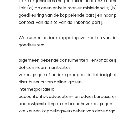
Deze organisaties mogen linken naar onze home
link: (a) op geen enkele manier misleidend is; (
goedkeuring van de koppelende partij en haar p
context van de site van de linkende partij.
We kunnen andere koppelingsverzoeken van de 
goedkeuren:
algemeen bekende consumenten- en/of zakelij
dot.com-communitysites;
verenigingen of andere groepen die liefdadighe
distributeurs van online-gidsen;
internetportalen;
accountants-, advocaten- en adviesbureaus; e
onderwijsinstellingen en brancheverenigingen.
We keuren koppelingsverzoeken van deze organis