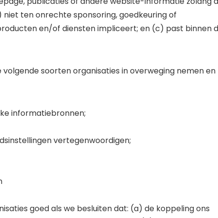
page, publicaties of andere website-informatie zolang 
b) niet ten onrechte sponsoring, goedkeuring of
roducten en/of diensten impliceert; en (c) past binnen 
volgende soorten organisaties in overweging nemen en
ke informatiebronnen;
idsinstellingen vertegenwoordigen;
n
aties goed als we besluiten dat: (a) de koppeling ons