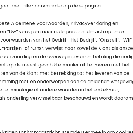
d gaat met alle voorwaarden op deze pagina.
 deze Algemene Voorwaarden, Privacyverklaring en
 en “Uw” verwijzen naar u, de persoon die zich op deze
waarden van het Bedrijf. “Het Bedrijf”, “Onszelf”, “Wij”,
, “Partijen” of “Ons”, verwijst naar zowel de Klant als onszel
e aanvaarding en de overweging van de betaling die nodi
lant op de meest geschikte manier uit te voeren met het
ften van de klant met betrekking tot het leveren van de
nstemming met en onderworpen aan de geldende wetgevin
e terminologie of andere woorden in het enkelvoud,
rdt als onderling verwisselbaar beschouwd en wordt daarom
 krijgen tot lvcmaastricht, stemde u ermee in om cookie