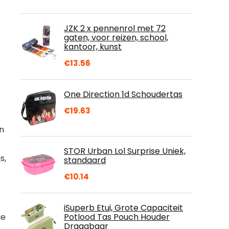
JZK 2 x pennenrol met 72
gaten, voor reizen, school,
kantoor, kunst
€
13.56
One Direction 1d Schoudertas
€
19.63
n
STOR Urban Lol Surprise Uniek,
s,
standaard
€
10.14
iSuperb Etui, Grote Capaciteit
Potlood Tas Pouch Houder
de
Draagbaar