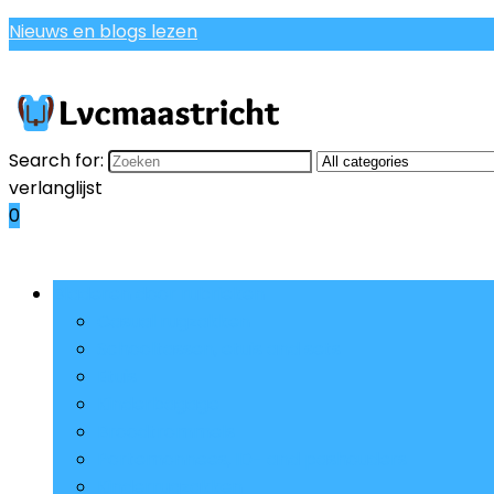
Nieuws en blogs lezen
Search for:
verlanglijst
0
Bladeren door rubrieken
Casual rugzakken
Schooltassen, etuis and sets
Etuis
Kinderbagage
Broodtrommels
Portemonnees, ID- and pashouders
Kinderrugzakken