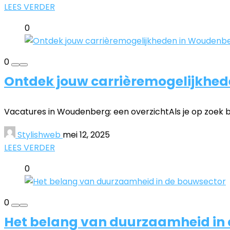
LEES VERDER
0
0
Ontdek jouw carrièremogelijkhe
Vacatures in Woudenberg: een overzichtAls je op zoek b
Stylishweb
mei 12, 2025
LEES VERDER
0
0
Het belang van duurzaamheid in