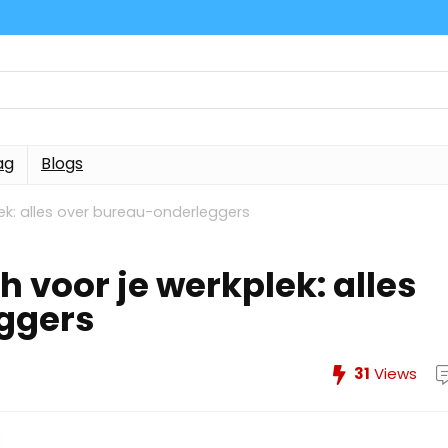
ag
Blogs
lek: alles over bureau-onderleggers
h voor je werkplek: alles
ggers
31
Views