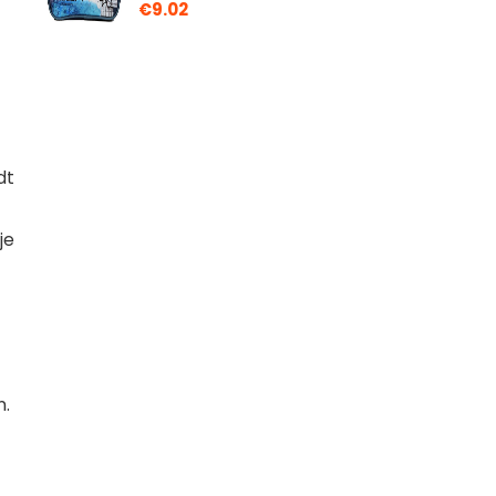
€
9.02
dt
je
n.