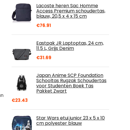
Lacoste heren Sac Homme
Access Premium schoudertas,
blauw, 20,5 x 4 x 15 cm
€
76.91
Eastpak JR Laptoptas, 24 cm,
11.5 L, Grijs Denim
€
31.69
Japan Anime SCP Foundation
Schooltas Rugzak Schoudertas
voor Studenten Boek Tas
Pakket Zwart
un
€
23.43
Star Wars etui junior 23 x 5 x 10
cm polyester blauw