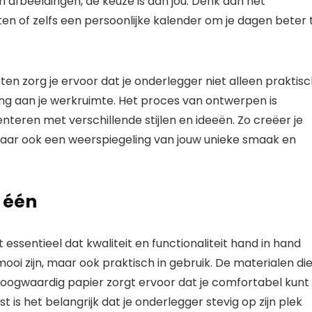
n afbeeldingen, de keuze is aan jou. Denk aan het
ten of zelfs een persoonlijke kalender om je dagen beter 
en zorg je ervoor dat je onderlegger niet alleen praktis
ing aan je werkruimte. Het proces van ontwerpen is
nteren met verschillende stijlen en ideeën. Zo creëer je
, maar ook een weerspiegeling van jouw unieke smaak en
n één
 essentieel dat kwaliteit en functionaliteit hand in hand
oi zijn, maar ook praktisch in gebruik. De materialen di
ef hoogwaardig papier zorgt ervoor dat je comfortabel kunt
 is het belangrijk dat je onderlegger stevig op zijn plek