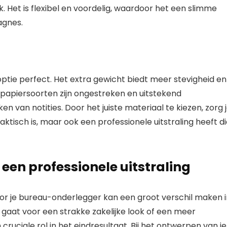
ik. Het is flexibel en voordelig, waardoor het een slimme
agnes.
 optie perfect. Het extra gewicht biedt meer stevigheid en
 papiersoorten zijn ongestreken en uitstekend
n van notities. Door het juiste materiaal te kiezen, zorg 
ktisch is, maar ook een professionele uitstraling heeft d
en professionele uitstraling
oor je bureau-onderlegger kan een groot verschil maken i
u gaat voor een strakke zakelijke look of een meer
ruciale rol in het eindresultaat. Bij het ontwerpen van je