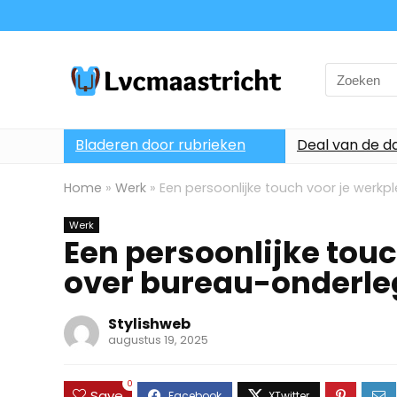
Search
for:
Bladeren door rubrieken
Deal van de d
Home
»
Werk
»
Een persoonlijke touch voor je werkp
Werk
Een persoonlijke touc
over bureau-onderle
Stylishweb
augustus 19, 2025
0
Save