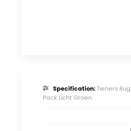
Specification:
Tieners Rug
Pack Licht Groen