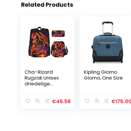
Related Products
Cha-Rizard
Kipling Giorno
Rugzak Unisex
Giorno, One Size
driedelige
rugzak Set
Potlood Box
Lunch Bag One
€
46.56
€
175.0
Size