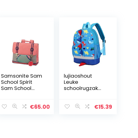
Samsonite Sam
lujiaoshout
School Spirit
Leuke
Sam School
schoolrugzak
Geest,
voor kinderen,
Afmetingen: 40 x
cartoon-
17 x 33 cm – 15 L
dinosaurus,
€
65.00
€
15.39
– 1 kg
peuters, kind-
schoolboek,
tassen, kinderen,
kleine…