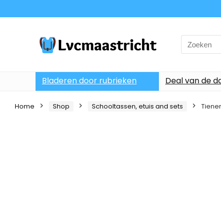
Search
for:
Bladeren door rubrieken
Deal van de d
Home
Shop
Schooltassen, etuis and sets
Tiener