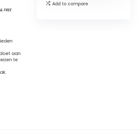
Add to compare
&
FREE
bieden
ldoet aan
eizen te
ak.