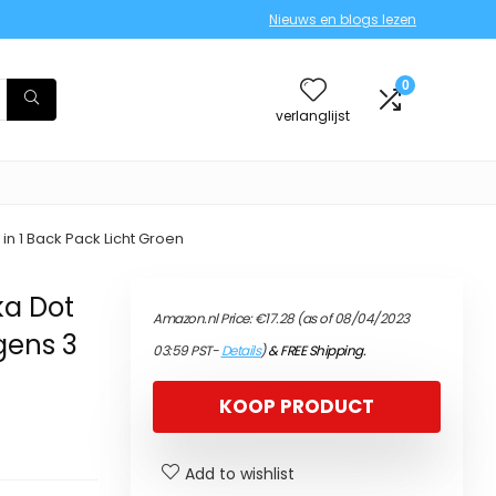
Nieuws en blogs lezen
0
verlanglijst
in 1 Back Pack Licht Groen
ka Dot
Amazon.nl Price:
€
17.28
(as of 08/04/2023
gens 3
03:59 PST-
Details
)
&
FREE Shipping
.
KOOP PRODUCT
Add to wishlist