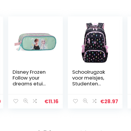
Disney Frozen
Schoolrugzak
Follow your
voor meisjes,
dreams etui
Studenten
dubbel blauw 23
School
x 9 x 7 cm
Boekentas
polyester
Casual Daypack
0
€
11.16
€
28.97
Laptop Rugzak
Outdoor Reistas,
Lightweit
Waterdicht…