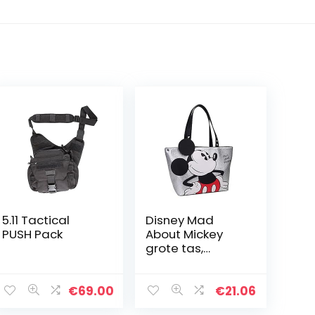
5.11 Tactical
Disney Mad
PUSH Pack
About Mickey
grote tas,
zilverkleurig,
robuust en
duurzaam, Dim
€
69.00
€
21.06
41 x 25 x 14 cm