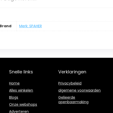
Brand
Merk: SPAHER
Snelle links
Verklaringen
Home
Privacybeleid
Alles winkelen
algemene voorwaarden
Blogs
Gelieerde
openbaarmaking
Onze webshops
Adverteren