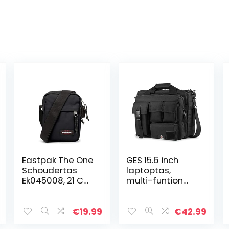
Eastpak The One
GES 15.6 inch
Schoudertas
laptoptas,
Ek045008, 21 Cm,
multi-funtion
Zwart
mannen
outdoor
tactische nylon
€
19.99
€
42.99
schouder laptop