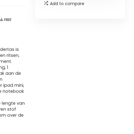
Add to compare
)
&
FREE
dertas is
n ritsen,
ament.
g, 1
vak aan de
en
 ipad mini,
ne notebook
e lengte van
en stof
 om over de