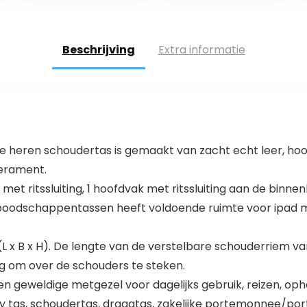
messenger bag,
aktetas
handtassen…
Beschrijving
Extra informatie
e heren schoudertas is gemaakt van zacht echt leer, ho
perament.
 ritssluiting, 1 hoofdvak met ritssluiting aan de binnenk
boodschappentassen heeft voldoende ruimte voor ipad mi
(L x B x H). De lengte van de verstelbare schouderriem
eg om over de schouders te steken.
en geweldige metgezel voor dagelijks gebruik, reizen, op
y tas, schoudertas, draagtas, zakelijke portemonnee/po