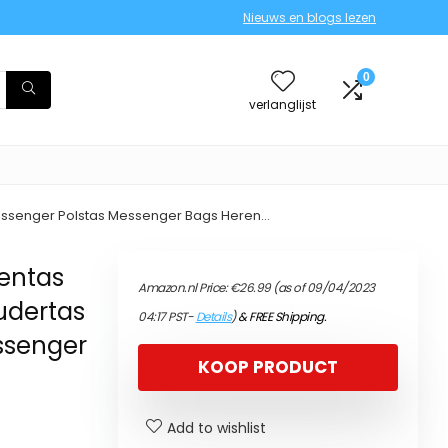
Nieuws en blogs lezen
0
verlanglijst
Messenger Polstas Messenger Bags Heren…
entas
Amazon.nl Price:
€
26.99
(as of 09/04/2023
udertas
04:17 PST-
Details
)
&
FREE Shipping
.
ssenger
KOOP PRODUCT
Add to wishlist