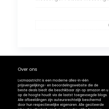
Over ons
Lvcmaastricht is een moderne alles-in-één
prijsvergelijkings- en beoordelingswebsite die de
beste deals biedt die beschikbaar zijn op amazon en u
op de hoogte houdt via de laatst toegevoegde blogs.
Alle afbeeldingen zijn auteursrechtelijk beschermd
door hun respectievelijke eigenaren. Alle geciteerde