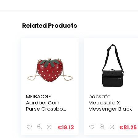
Related Products
MEIBAOGE
pacsafe
Aardbei Coin
Metrosafe X
Purse Crossbody
Messenger Black
Chain Bag Leuke
Handtas
Schoudertassen
€
19.13
€
81.25
Portemonnee,Sc