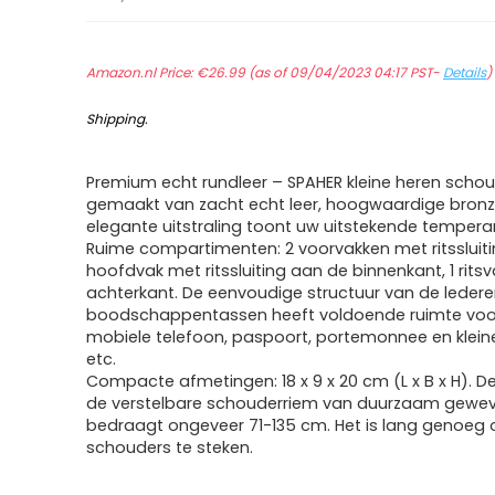
Amazon.nl Price:
€
26.99
(as of 09/04/2023 04:17 PST-
Details
Shipping
.
Premium echt rundleer – SPAHER kleine heren schou
gemaakt van zacht echt leer, hoogwaardige bronze
elegante uitstraling toont uw uitstekende temper
Ruime compartimenten: 2 voorvakken met ritssluitin
hoofdvak met ritssluiting aan de binnenkant, 1 rits
achterkant. De eenvoudige structuur van de leder
boodschappentassen heeft voldoende ruimte voor
mobiele telefoon, paspoort, portemonnee en klei
etc.
Compacte afmetingen: 18 x 9 x 20 cm (L x B x H). D
de verstelbare schouderriem van duurzaam gewev
bedraagt ongeveer 71-135 cm. Het is lang genoeg
schouders te steken.