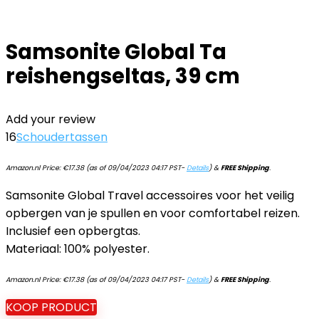
Samsonite Global Ta
reishengseltas, 39 cm
Add your review
16
Schoudertassen
Amazon.nl Price:
€
17.38
(as of 09/04/2023 04:17 PST-
Details
)
&
FREE Shipping
.
Samsonite Global Travel accessoires voor het veilig
opbergen van je spullen en voor comfortabel reizen.
Inclusief een opbergtas.
Materiaal: 100% polyester.
Amazon.nl Price:
€
17.38
(as of 09/04/2023 04:17 PST-
Details
)
&
FREE Shipping
.
KOOP PRODUCT