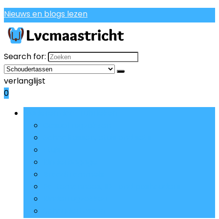
Nieuws en blogs lezen
Search for:
verlanglijst
0
Bladeren door rubrieken
Casual rugzakken
Schooltassen, etuis and sets
Etuis
Kinderbagage
Broodtrommels
Portemonnees, ID- and pashouders
Kinderrugzakken
Schoudertassen