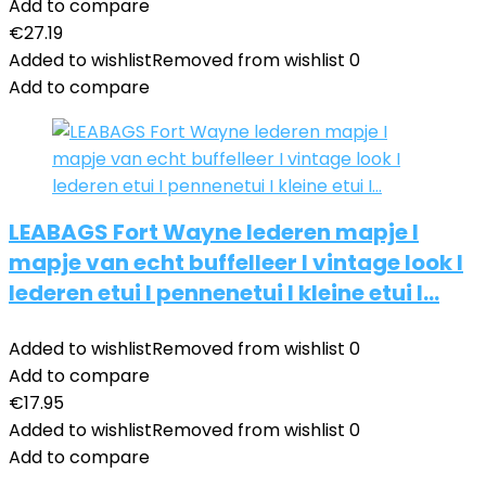
Add to compare
€
27.19
Added to wishlist
Removed from wishlist
0
Add to compare
LEABAGS Fort Wayne lederen mapje I
mapje van echt buffelleer I vintage look I
lederen etui I pennenetui I kleine etui I…
Added to wishlist
Removed from wishlist
0
Add to compare
€
17.95
Added to wishlist
Removed from wishlist
0
Add to compare