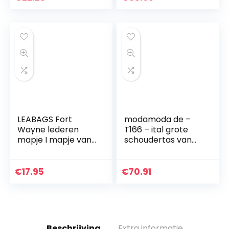
Tieners, Leuke
mannen | Een
Schooltassen…
perfecte tas kan…
LEABAGS Fort
modamoda de –
Wayne lederen
T166 – ital grote
mapje I mapje van
schoudertas van
echt buffelleer I
leer
vintage look I
lederen etui I
€
17.95
€
70.91
pennenetui I kleine
etui I…
Beschrijving
Extra informatie