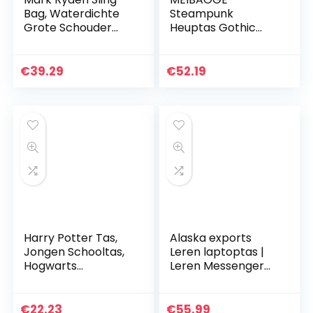
Bag, Waterdichte
Steampunk
Grote Schouder
Heuptas Gothic
Borst Crossbody
Retro Motorfiets PU
Rugzak met USB
Lederen Tassen
Lichtgewicht
Goth
€
39.29
€
52.19
Casual Daypack
Schoudertassen,
voor 9.7…
Schoudertas-Zwart
Harry Potter Tas,
Alaska exports
Jongen Schooltas,
Leren laptoptas |
Hogwarts
Leren Messenger
Messenger Bag
voor mannen en
Kind, Sporttas voor
vrouwen |
Kinderen en
Aktetassen voor
€
22.23
€
55.99