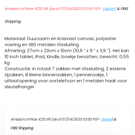
Amazon.nl Price:
€
20.99
(as of 07/04/2023 03:50 PST-
Details
)
&
FREE
Shipping
.
Materiaal: Duurzaam en krasvast canvas, polyester
voering en SBS metalen ritssluiting
Afmeting: 27cm x 23cm x 10cm (10,6 ” x 9 ” x 3,9 ”). Het kan
10 inch tablet, iPad, Kindle, boekje bevatten; Gewicht: 0,55
kg
Constructie: in totaal 7 zakken met ritssluiting, 2 externe
zijzakken, 8 kleine binnenzakken, 1 pennenzakje, 1
uitlaatopening voor oortelefoon en 1 metalen haak voor
sleutelhanger
Amazon.nl Price:
€
20.99
(as of 07/04/2023 03:50 PST-
Details
)
&
FREE Shipping
.