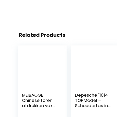
Related Products
MEIBAOGE
Depesche 11014
Chinese toren
TOPModel –
afdrukken vak
Schoudertas in
schoudertassen
Candy Cake
voor vrouwen
Design, met