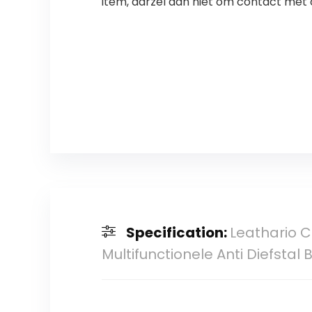
item, aarzel dan niet om contact met 
Specification:
Leathario 
Multifunctionele Anti Diefstal