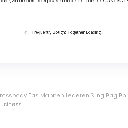
ons. (Via de bestelling kunt u erachter komen: CONTACT VE
Frequently Bought Together Loading...
Crossbody Tas Mannen Lederen Sling Bag Bo
 Business…