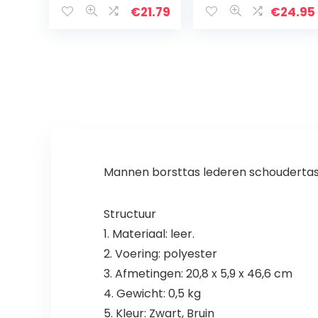
mode cartoon
ritssluiting en in
€
21.79
€
24.95
crossbody tas
lengte
verstelbare
draagriem, ca.
34…
Mannen borsttas lederen schouderta
Structuur
1. Materiaal: leer.
2. Voering: polyester
3. Afmetingen: 20,8 x 5,9 x 46,6 cm
4. Gewicht: 0,5 kg
5. Kleur: Zwart, Bruin