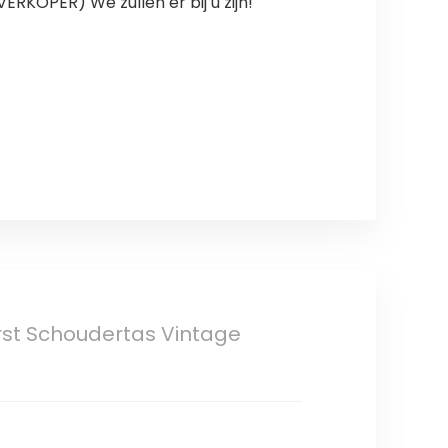
RKOPER) We zullen er bij u zijn!
rst Schoudertas Vintage