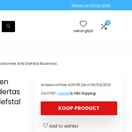
Nieuws en blogs lezen
0
verlanglijst
tionele Anti Diefstal Business…
nen
Amazon.nl Price:
€
39.99
(as of 09/04/2023
dertas
04:17 PST-
Details
)
&
FREE Shipping
.
iefstal
KOOP PRODUCT
Add to wishlist