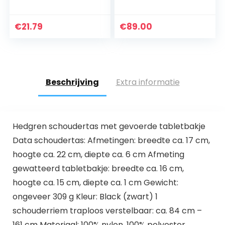
schoudertassen
premium rundleer,
voor vrouwen
zakelijke tas,
mode cartoon
omhangtas, uniseks
€
21.79
€
89.00
crossbody tas
messenger
werktas…
Beschrijving
Extra informatie
Hedgren schoudertas met gevoerde tabletbakje
Data schoudertas: Afmetingen: breedte ca. 17 cm,
hoogte ca. 22 cm, diepte ca. 6 cm Afmeting
gewatteerd tabletbakje: breedte ca. 16 cm,
hoogte ca. 15 cm, diepte ca. 1 cm Gewicht:
ongeveer 309 g Kleur: Black (zwart) 1
schouderriem traploos verstelbaar: ca. 84 cm –
161 cm Materiaal: 100% nylon, 100% polyester