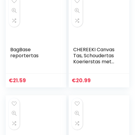
BagBase
CHEREEKI Canvas
reportertas
Tas, Schoudertas
Koerierstas met
Meerdere Vakken
(houd 10 inch
tablet, iPad, Kindle
€
21.59
€
20.99
vast)