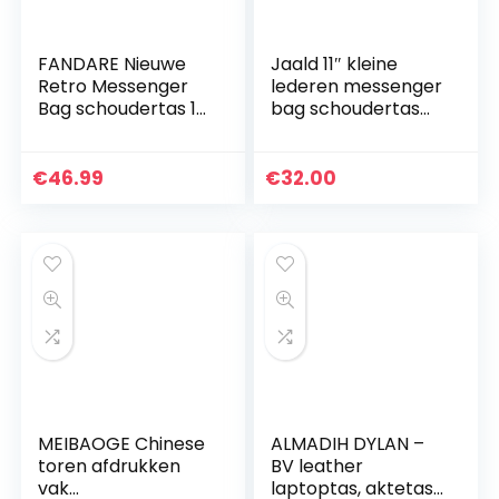
FANDARE Nieuwe
Jaald 11″ kleine
Retro Messenger
lederen messenger
Bag schoudertas 14
bag schoudertas
inch laptop rugzak
cross body vintage
heren vrouwen tas
koerierstas voor
koerierstas
dames en heren
€
46.99
€
32.00
multifunctioneel…
van schooltas
mannen
portemonnee
competible met
iPad en tablet
MEIBAOGE Chinese
ALMADIH DYLAN –
toren afdrukken
BV leather
vak
laptoptas, aktetas,